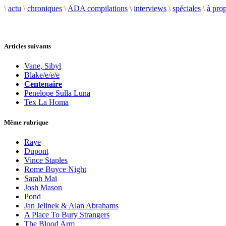
\
actu
\
chroniques
\
ADA compilations
\
interviews
\
spéciales
\
à pro
Articles suivants
Vane, Sibyl
Blake/e/e/e
Centenaire
Penelope Sulla Luna
Tex La Homa
Même rubrique
Raye
Dupont
Vince Staples
Rome Buyce Night
Sarah Maï
Josh Mason
Pond
Jan Jelinek & Alan Abrahams
A Place To Bury Strangers
The Blood Arm