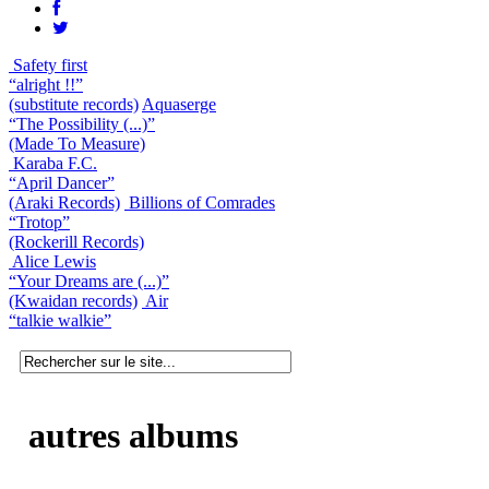
Safety first
“alright !!”
(substitute records)
Aquaserge
“The Possibility (...)”
(Made To Measure)
Karaba F.C.
“April Dancer”
(Araki Records)
Billions of Comrades
“Trotop”
(Rockerill Records)
Alice Lewis
“Your Dreams are (...)”
(Kwaidan records)
Air
“talkie walkie”
autres albums