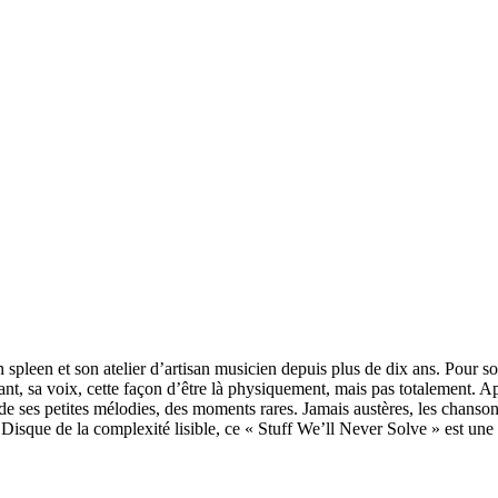
n spleen et son atelier d’artisan musicien depuis plus de dix ans. Pour 
t, sa voix, cette façon d’être là physiquement, mais pas totalement. Ap
ses petites mélodies, des moments rares. Jamais austères, les chansons 
isque de la complexité lisible, ce « Stuff We’ll Never Solve » est une p