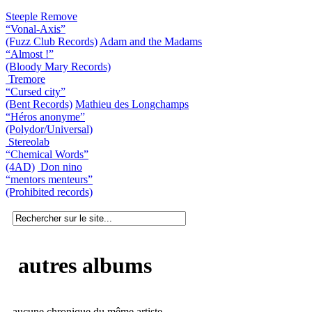
Steeple Remove
“Vonal-Axis”
(Fuzz Club Records)
Adam and the Madams
“Almost !”
(Bloody Mary Records)
Tremore
“Cursed city”
(Bent Records)
Mathieu des Longchamps
“Héros anonyme”
(Polydor/Universal)
Stereolab
“Chemical Words”
(4AD)
Don nino
“mentors menteurs”
(Prohibited records)
autres albums
aucune chronique du même artiste.