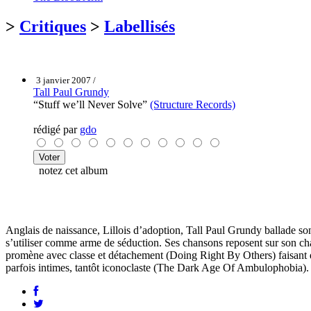
>
Critiques
>
Labellisés
3 janvier 2007 /
Tall Paul Grundy
“Stuff we’ll Never Solve”
(Structure Records)
rédigé par
gdo
notez cet album
Anglais de naissance, Lillois d’adoption, Tall Paul Grundy ballade so
s’utiliser comme arme de séduction. Ses chansons reposent sur son chan
promène avec classe et détachement (Doing Right By Others) faisant de 
parfois intimes, tantôt iconoclaste (The Dark Age Of Ambulophobia). D