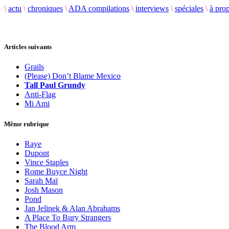
\
actu
\
chroniques
\
ADA compilations
\
interviews
\
spéciales
\
à pro
Articles suivants
Grails
(Please) Don’t Blame Mexico
Tall Paul Grundy
Anti-Flag
Mi Ami
Même rubrique
Raye
Dupont
Vince Staples
Rome Buyce Night
Sarah Maï
Josh Mason
Pond
Jan Jelinek & Alan Abrahams
A Place To Bury Strangers
The Blood Arm