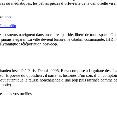
es ou médiatiques, les petites pièces d’orfèvrerie de la demoiselle visen
st pop
fd.com/ihr
s et soeurs naviguent dans un cadre apatride, libéré de tout espace. On
jamais s’égarer. La ville devient lunaire, le citadin, cosmonaute, IHR 
r Rythmique : téléportation post-pop.
iranien installé à Paris. Depuis 2005, Reza compose à la guitare des ch
 sur la poésie du quotidien : il narre les histoires d’un soir, d’un com
e tout autant que la fausse nonchalance d’une pop plus raffinée comme 
motic).
 dans vos oreilles