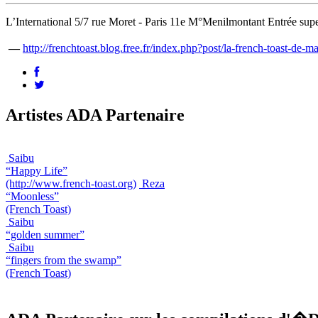
L’International 5/7 rue Moret - Paris 11e M°Menilmontant Entrée supe
—
http://frenchtoast.blog.free.fr/index.php?post/la-french-toast-de-ma
Artistes ADA Partenaire
Saibu
“Happy Life”
(http://www.french-toast.org)
Reza
“Moonless”
(French Toast)
Saibu
“golden summer”
Saibu
“fingers from the swamp”
(French Toast)