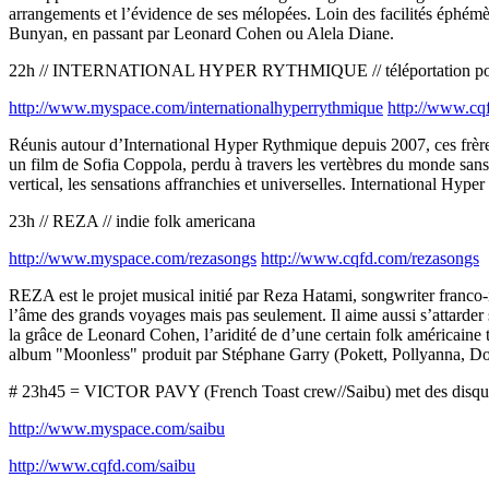
arrangements et l’évidence de ses mélopées. Loin des facilités éphémèr
Bunyan, en passant par Leonard Cohen ou Alela Diane.
22h // INTERNATIONAL HYPER RYTHMIQUE // téléportation po
http://www.myspace.com/internationalhyperrythmique
http://www.cq
Réunis autour d’International Hyper Rythmique depuis 2007, ces frère
un film de Sofia Coppola, perdu à travers les vertèbres du monde sans 
vertical, les sensations affranchies et universelles. International Hype
23h // REZA // indie folk americana
http://www.myspace.com/rezasongs
http://www.cqfd.com/rezasongs
REZA est le projet musical initié par Reza Hatami, songwriter franco-
l’âme des grands voyages mais pas seulement. Il aime aussi s’attarder
la grâce de Leonard Cohen, l’aridité de d’une certain folk américain
album "Moonless" produit par Stéphane Garry (Pokett, Pollyanna, Do
# 23h45 = VICTOR PAVY (French Toast crew//Saibu) met des disques
http://www.myspace.com/saibu
http://www.cqfd.com/saibu