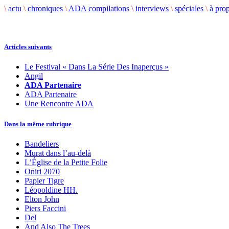
\
actu
\
chroniques
\
ADA compilations
\
interviews
\
spéciales
\
à pro
Articles suivants
Le Festival « Dans La Série Des Inaperçus »
Angil
ADA Partenaire
ADA Partenaire
Une Rencontre ADA
Dans la même rubrique
Bandeliers
Murat dans l’au-delà
L’Église de la Petite Folie
Oniri 2070
Papier Tigre
Léopoldine HH.
Elton John
Piers Faccini
Del
And Also The Trees