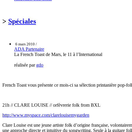
>
Spéciales
6 mars 2010 /
ADA Partenaire
La French Toast de Mars, le 11 à l’International
réalisée par
gdo
French Toast vous présente ce mois-ci sa sélection printanière pop-fol
21h // CLARE LOUISE // orfèvrerie folk from BXL
http://www.myspace.com/clarelouisemygarden
Clare Louise est une jeune artiste folk d’origine française, volontaireme
une approche directe et intuitive du songwriting. Seule à la guitare fo