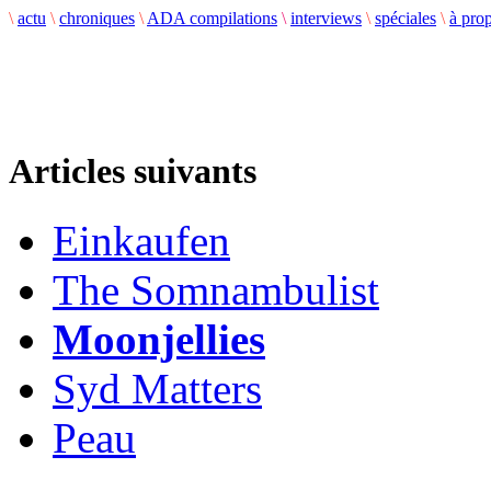
\
actu
\
chroniques
\
ADA compilations
\
interviews
\
spéciales
\
à pro
Articles suivants
Einkaufen
The Somnambulist
Moonjellies
Syd Matters
Peau