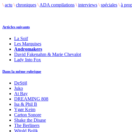
\
actu
\
chroniques
\
ADA compilations
\
interviews
\
spéciales
\
à pro
Articles suivants
La Soif
Les Marquises
Andromakers
David Fakenahm & Marie Chevalot
Lady Into Fox
Dans la même rubrique
DeStijl
Juko
At Bay
DREAMING 808
Isa & Phil B
Ygør Keim
Carton Sonore
Shake the Disase
The Berliners
Witold Bolik