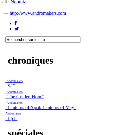
alt :
Noomiz
—
http://www.andromakers.com
chroniques
Andromakers
“S/t”
Andromakers
“The Golden Hour”
Andromakers
“Lanterns of April/ Lanterns of May”
Andromakers
“Lp1”
spéciales