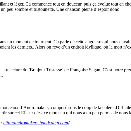
sautillant et léger..Ca commence tout en douceur, puis ça évolue tout en c
e un peu sombre et tristounette. Une chanson pleine d’espoir donc !
 dans un moment de tourment..Ca parle de cette angoisse qui nous enva
ent les derniers.. Alors on reve d’un endroit idyllique, où la mort n’exi
t la relecture de ’Bonjour Tristesse’ de Françoise Sagan. C’est notre pre
..
 morceaux d’Andromakers, composé sous le coup de la colère..Difficile 
ortir sur cet EP car c’est ce morceau qui nous a un peu permis de nous lan
 :
http://andromakers.bandcamp.com/