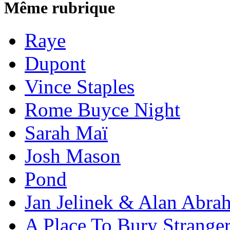
Même rubrique
Raye
Dupont
Vince Staples
Rome Buyce Night
Sarah Maï
Josh Mason
Pond
Jan Jelinek & Alan Abra
A Place To Bury Strange