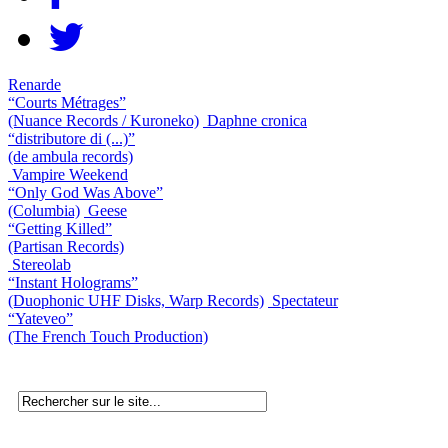
Renarde
“Courts Métrages”
(Nuance Records / Kuroneko)
Daphne cronica
“distributore di (...)”
(de ambula records)
Vampire Weekend
“Only God Was Above”
(Columbia)
Geese
“Getting Killed”
(Partisan Records)
Stereolab
“Instant Holograms”
(Duophonic UHF Disks, Warp Records)
Spectateur
“Yateveo”
(The French Touch Production)