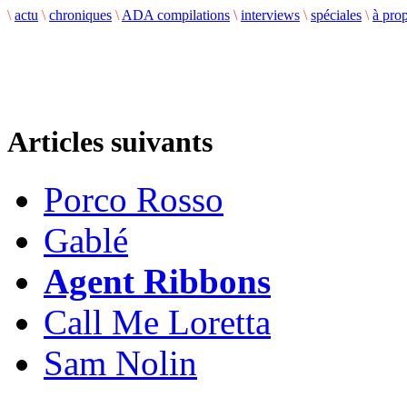
\
actu
\
chroniques
\
ADA compilations
\
interviews
\
spéciales
\
à pro
Articles suivants
Porco Rosso
Gablé
Agent Ribbons
Call Me Loretta
Sam Nolin