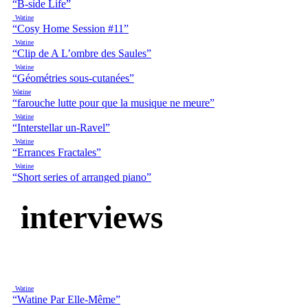
“B-side Life”
Watine
“Cosy Home Session #11”
Watine
“Clip de A L’ombre des Saules”
Watine
“Géométries sous-cutanées”
Watine
“farouche lutte pour que la musique ne meure”
Watine
“Interstellar un-Ravel”
Watine
“Errances Fractales”
Watine
“Short series of arranged piano”
interviews
Watine
“Watine Par Elle-Même”