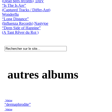
(Dead bees records)
DIIV
“Is The Is Are”
(Captured Tracks / Differ-Ant)
Wonderflu
“Long Distance”
(Influenza Records)
Nastyjoe
“Deep Side of Happine”
(A Tant Rêver du Roi )
autres albums
Watine
“dermaphrodite”
Watine