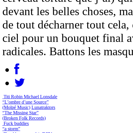
devant les belles choses, ma
de tout décharner tout cela, 
ciel pour un bouquet final 
radicales. Battons les masqu
Titi Robin Michael Lonsdale
“L’ombre d’une Source”
(Molpé Music)
Lunatraktors
“The Missing Star”
(Broken Folk Records)
Fuck buddies
“a storm”