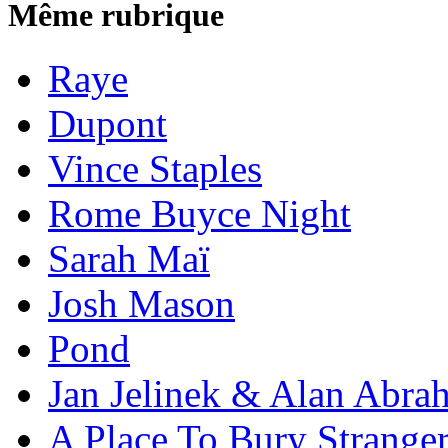
Même rubrique
Raye
Dupont
Vince Staples
Rome Buyce Night
Sarah Maï
Josh Mason
Pond
Jan Jelinek & Alan Abra
A Place To Bury Strange