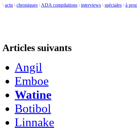
\
actu
\
chroniques
\
ADA compilations
\
interviews
\
spéciales
\
à pro
Articles suivants
Angil
Emboe
Watine
Botibol
Linnake