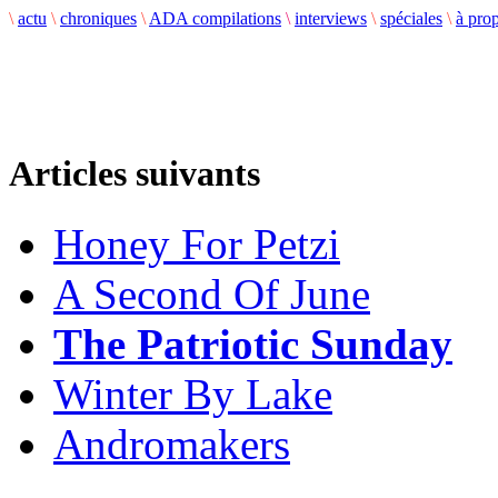
\
actu
\
chroniques
\
ADA compilations
\
interviews
\
spéciales
\
à pro
Articles suivants
Honey For Petzi
A Second Of June
The Patriotic Sunday
Winter By Lake
Andromakers