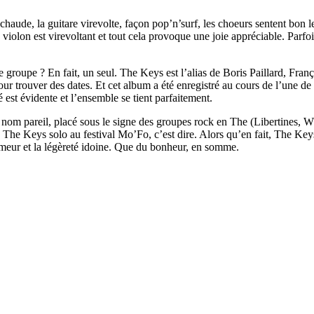
chaude, la guitare virevolte, façon pop’n’surf, les choeurs sentent bon l
e violon est virevoltant et tout cela provoque une joie appréciable. Parf
 groupe ? En fait, un seul. The Keys est l’alias de Boris Paillard, Fra
ur trouver des dates. Et cet album a été enregistré au cours de l’une de
é est évidente et l’ensemble se tient parfaitement.
nom pareil, placé sous le signe des groupes rock en The (Libertines, W
u The Keys solo au festival Mo’Fo, c’est dire. Alors qu’en fait, The Keys 
umeur et la légèreté idoine. Que du bonheur, en somme.