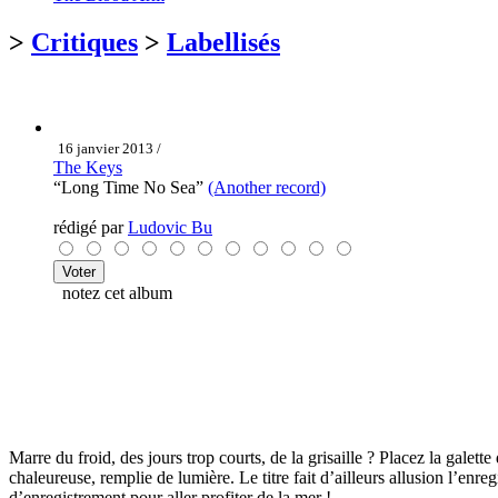
>
Critiques
>
Labellisés
16 janvier 2013 /
The Keys
“Long Time No Sea”
(Another record)
rédigé par
Ludovic Bu
notez cet album
Marre du froid, des jours trop courts, de la grisaille ? Placez la gal
chaleureuse, remplie de lumière. Le titre fait d’ailleurs allusion l’en
d’enregistrement pour aller profiter de la mer !