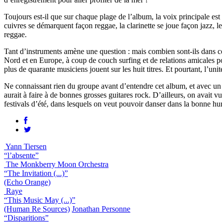
Toujours est-il que sur chaque plage de l’album, la voix principale est 
cuivres se démarquent façon reggae, la clarinette se joue façon jazz, l
reggae.
Tant d’instruments amène une question : mais combien sont-ils dans ce
Nord et en Europe, à coup de couch surfing et de relations amicales po
plus de quarante musiciens jouent sur les huit titres. Et pourtant, l’unit
Ne connaissant rien du groupe avant d’entendre cet album, et avec un 
aurait à faire à de bonnes grosses guitares rock. D’ailleurs, on avait v
festivals d’été, dans lesquels on veut pouvoir danser dans la bonne h
Yann Tiersen
“l’absente”
The Monkberry Moon Orchestra
“The Invitation (...)”
(Echo Orange)
Raye
“This Music May (...)”
(Human Re Sources)
Jonathan Personne
“Disparitions”