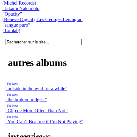
(Michel Records)
Takami Nakamoto
“Opacity”
(Believe Digital)
Les Georges Leningrad
“sangue puro”
(Tomlab)
autres albums
The keys
“outside in the wild for a while”
The keys
“the broken bridges ”
The Keys
“Clip de More Often Than Not”
The Keys
“You Can’t Beat me if I’m Not Playing”
interviews