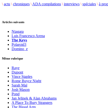
\
actu
\
chroniques
\
ADA compilations
\
interviews
\
spéciales
\
à pro
Articles suivants
Niagara
Luis Francesco Arena
The Keys
Polaroid3
Domino_e
Même rubrique
Raye
Dupont
Vince Staples
Rome Buyce Night
Sarah Maï
Josh Mason
Pond
Jan Jelinek & Alan Abrahams
A Place To Bury Strangers
The Blood Arm