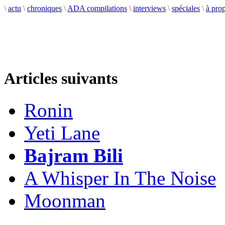
\
actu
\
chroniques
\
ADA compilations
\
interviews
\
spéciales
\
à pro
Articles suivants
Ronin
Yeti Lane
Bajram Bili
A Whisper In The Noise
Moonman