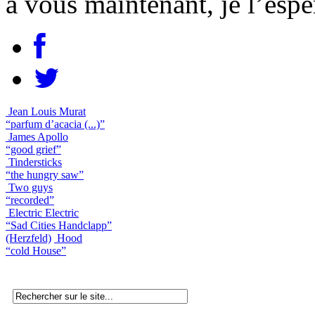
à vous maintenant, je l’espè
Jean Louis Murat
“parfum d’acacia (...)”
James Apollo
“good grief”
Tindersticks
“the hungry saw”
Two guys
“recorded”
Electric Electric
“Sad Cities Handclapp”
(Herzfeld)
Hood
“cold House”