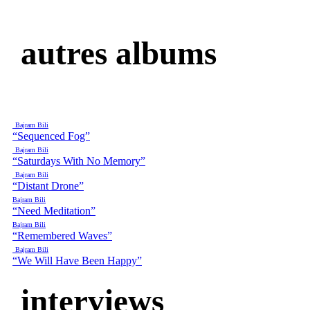
autres albums
Bajram Bili
“Sequenced Fog”
Bajram Bili
“Saturdays With No Memory”
Bajram Bili
“Distant Drone”
Bajram Bili
“Need Meditation”
Bajram Bili
“Remembered Waves”
Bajram Bili
“We Will Have Been Happy”
interviews