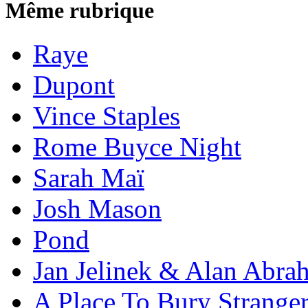
Même rubrique
Raye
Dupont
Vince Staples
Rome Buyce Night
Sarah Maï
Josh Mason
Pond
Jan Jelinek & Alan Abra
A Place To Bury Strange