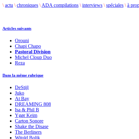
\
actu
\
chroniques
\
ADA compilations
\
interviews
\
spéciales
\
à pro
Articles suivants
Orouni
Chapi Chapo
Pastoral Division
Michel Cloup Duo
Reza
Dans la même rubrique
DeStijl
Juko
At Bay
DREAMING 808
Isa & Phil B
Ygør Keim
Carton Sonore
Shake the Disase
The Berliners
Witold Bolik