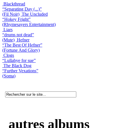
Blackthread
“Separating Day (...)”
(Fil Noir)
The Uncluded
“Hokey Fright”
(Rhymesayers Entertainment)
Liars
“drums not dead”
(Mute)
Hefner
“The Best Of Hefner”
(Fortune And Glory)
Clogs
“Lullabye for sue”
The Black Dog
“Further Vexations”
(Soma)
autres albums