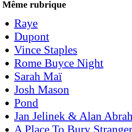
Même rubrique
Raye
Dupont
Vince Staples
Rome Buyce Night
Sarah Maï
Josh Mason
Pond
Jan Jelinek & Alan Abra
A Place To Bury Strange