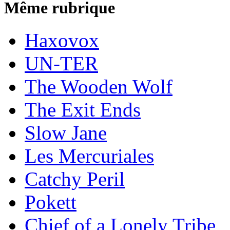
Même rubrique
Haxovox
UN-TER
The Wooden Wolf
The Exit Ends
Slow Jane
Les Mercuriales
Catchy Peril
Pokett
Chief of a Lonely Tribe