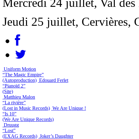
Mercredi 24 juillet, Val des
Jeudi 25 juillet, Cervières,
Uniform Motion
“The Magic Empire”
(Autoproduction)
Edouard Ferlet
“Pianoïd 2”
(Site)
Matthieu Malon
“La rivière”
(Lost in Music Records)
We Are Unique !
“Is 10”
(We Are Unique Records)
Druugg
“Lost”
(EXAG Records)
Joker’s Daughter