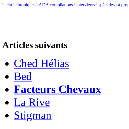
\
actu
\
chroniques
\
ADA compilations
\
interviews
\
spéciales
\
à pro
Articles suivants
Ched Hélias
Bed
Facteurs Chevaux
La Rive
Stigman