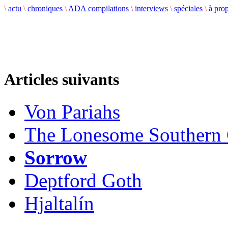
\
actu
\
chroniques
\
ADA compilations
\
interviews
\
spéciales
\
à pro
Articles suivants
Von Pariahs
The Lonesome Southern
Sorrow
Deptford Goth
Hjaltalín