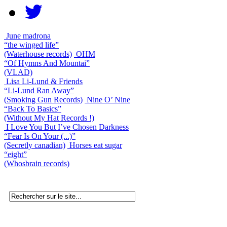
June madrona
“the winged life”
(Waterhouse records)
OHM
“Of Hymns And Mountai”
(VLAD)
Lisa Li-Lund & Friends
“Li-Lund Ran Away”
(Smoking Gun Records)
Nine O’ Nine
“Back To Basics”
(Without My Hat Records !)
I Love You But I’ve Chosen Darkness
“Fear Is On Your (...)”
(Secretly canadian)
Horses eat sugar
“eight”
(Whosbrain records)