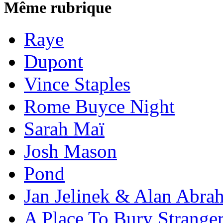
Même rubrique
Raye
Dupont
Vince Staples
Rome Buyce Night
Sarah Maï
Josh Mason
Pond
Jan Jelinek & Alan Abra
A Place To Bury Strange