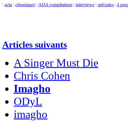
\
actu
\
chroniques
\
ADA compilations
\
interviews
\
spéciales
\
à pro
Articles suivants
A Singer Must Die
Chris Cohen
Imagho
ODyL
imagho