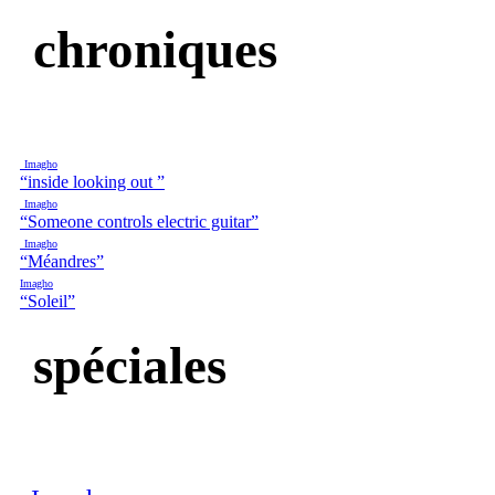
chroniques
Imagho
“inside looking out ”
Imagho
“Someone controls electric guitar”
Imagho
“Méandres”
Imagho
“Soleil”
spéciales