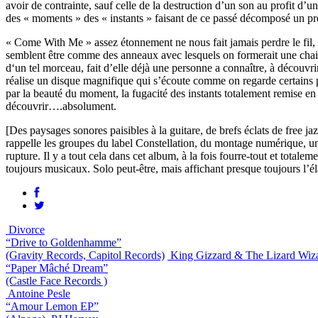
avoir de contrainte, sauf celle de la destruction d’un son au profit d’
des « moments » des « instants » faisant de ce passé décomposé un pr
« Come With Me » assez étonnement ne nous fait jamais perdre le fil, to
semblent être comme des anneaux avec lesquels on formerait une chaine. P
d‘un tel morceau, fait d’elle déjà une personne a connaître, à décou
réalise un disque magnifique qui s’écoute comme on regarde certains pl
par la beauté du moment, la fugacité des instants totalement remise en
découvrir….absolument.
[Des paysages sonores paisibles à la guitare, de brefs éclats de free ja
rappelle les groupes du label Constellation, du montage numérique, une 
rupture. Il y a tout cela dans cet album, à la fois fourre-tout et to
toujours musicaux. Solo peut-être, mais affichant presque toujours l’éla
Divorce
“Drive to Goldenhamme”
(Gravity Records, Capitol Records)
King Gizzard & The Lizard Wiz
“Paper Mâché Dream”
(Castle Face Records )
Antoine Pesle
“Amour Lemon EP”