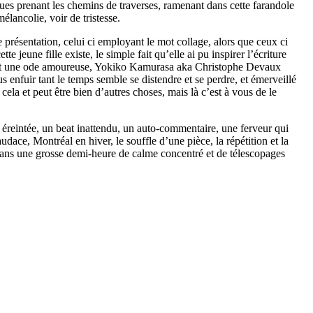
iques prenant les chemins de traverses, ramenant dans cette farandole
ancolie, voir de tristesse.
 présentation, celui ci employant le mot collage, alors que ceux ci
jeune fille existe, le simple fait qu’elle ai pu inspirer l’écriture
nde et une ode amoureuse, Yokiko Kamurasa aka Christophe Devaux
enfuir tant le temps semble se distendre et se perdre, et émerveillé
la et peut être bien d’autres choses, mais là c’est à vous de le
de éreintée, un beat inattendu, un auto-commentaire, une ferveur qui
ace, Montréal en hiver, le souffle d’une pièce, la répétition et la
 dans une grosse demi-heure de calme concentré et de télescopages