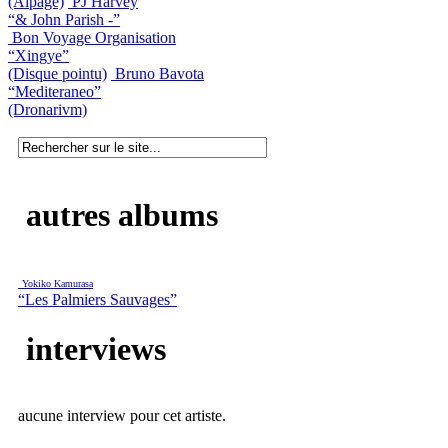
(Alpage)
PJ Harvey
“& John Parish -”
Bon Voyage Organisation
“Xingye”
(Disque pointu)
Bruno Bavota
“Mediteraneo”
(Dronarivm)
autres albums
Yokiko Kamurasa
“Les Palmiers Sauvages”
interviews
aucune interview pour cet artiste.