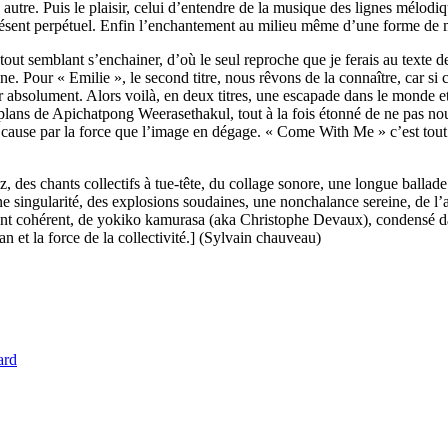
un autre. Puis le plaisir, celui d’entendre de la musique des lignes mélod
ésent perpétuel. Enfin l’enchantement au milieu même d’une forme de mél
ut semblant s’enchainer, d’où le seul reproche que je ferais au texte de
our « Emilie », le second titre, nous rêvons de la connaître, car si cette 
vrir absolument. Alors voilà, en deux titres, une escapade dans le mo
ans de Apichatpong Weerasethakul, tout à la fois étonné de ne pas nous 
 cause par la force que l’image en dégage. « Come With Me » c’est tout ce
zz, des chants collectifs à tue-tête, du collage sonore, une longue balla
singularité, des explosions soudaines, une nonchalance sereine, de l’aud
talement cohérent, de yokiko kamurasa (aka Christophe Devaux), condensé
n et la force de la collectivité.] (Sylvain chauveau)
ard