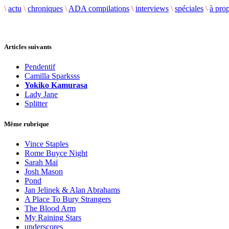
\
actu
\
chroniques
\
ADA compilations
\
interviews
\
spéciales
\
à pro
Articles suivants
Pendentif
Camilla Sparksss
Yokiko Kamurasa
Lady Jane
Splitter
Même rubrique
Vince Staples
Rome Buyce Night
Sarah Maï
Josh Mason
Pond
Jan Jelinek & Alan Abrahams
A Place To Bury Strangers
The Blood Arm
My Raining Stars
underscores