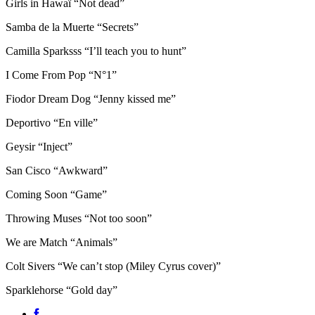
Girls in Hawaï “Not dead”
Samba de la Muerte “Secrets”
Camilla Sparksss “I’ll teach you to hunt”
I Come From Pop “N°1”
Fiodor Dream Dog “Jenny kissed me”
Deportivo “En ville”
Geysir “Inject”
San Cisco “Awkward”
Coming Soon “Game”
Throwing Muses “Not too soon”
We are Match “Animals”
Colt Sivers “We can’t stop (Miley Cyrus cover)”
Sparklehorse “Gold day”