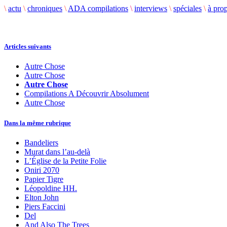
\
actu
\
chroniques
\
ADA compilations
\
interviews
\
spéciales
\
à pro
Articles suivants
Autre Chose
Autre Chose
Autre Chose
Compilations A Découvrir Absolument
Autre Chose
Dans la même rubrique
Bandeliers
Murat dans l’au-delà
L’Église de la Petite Folie
Oniri 2070
Papier Tigre
Léopoldine HH.
Elton John
Piers Faccini
Del
And Also The Trees