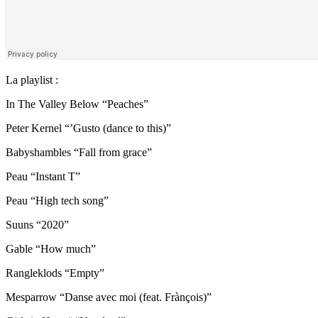
La playlist :
In The Valley Below “Peaches”
Peter Kernel “’Gusto (dance to this)”
Babyshambles “Fall from grace”
Peau “Instant T”
Peau “High tech song”
Suuns “2020”
Gable “How much”
Rangleklods “Empty”
Mesparrow “Danse avec moi (feat. Frànçois)”