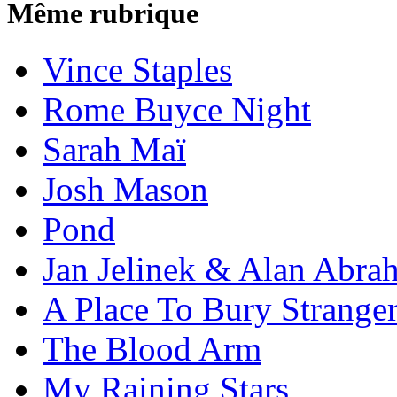
Même rubrique
Vince Staples
Rome Buyce Night
Sarah Maï
Josh Mason
Pond
Jan Jelinek & Alan Abra
A Place To Bury Strange
The Blood Arm
My Raining Stars