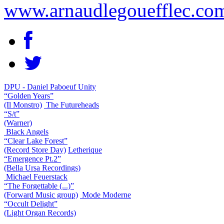
www.arnaudlegouefflec.co
DPU - Daniel Paboeuf Unity
“Golden Years”
(Il Monstro)
The Futureheads
“S/t”
(Warner)
Black Angels
“Clear Lake Forest”
(Record Store Day)
Letherique
“Emergence Pt.2”
(Bella Ursa Recordings)
Michael Feuerstack
“The Forgettable (...)”
(Forward Music group)
Mode Moderne
“Occult Delight”
(Light Organ Records)