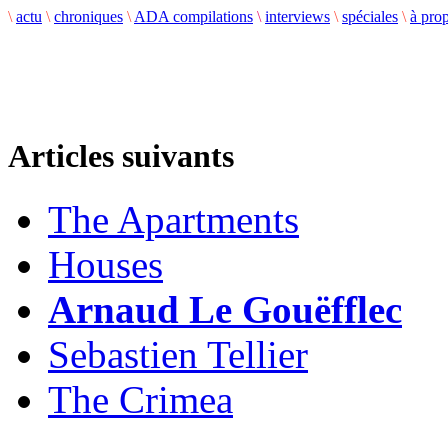
\
actu
\
chroniques
\
ADA compilations
\
interviews
\
spéciales
\
à pro
Articles suivants
The Apartments
Houses
Arnaud Le Gouëfflec
Sebastien Tellier
The Crimea