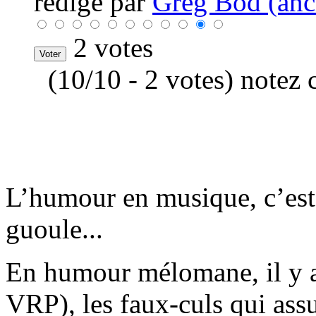
rédigé par
Greg Bod (anci
2 votes
(10/10 - 2 votes) notez 
L’humour en musique, c’est 
guoule...
En humour mélomane, il y a 
VRP), les faux-culs qui as