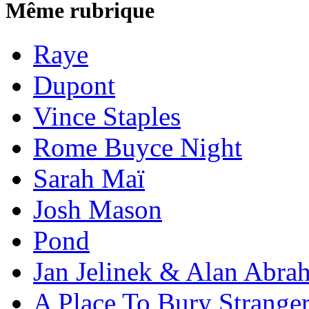
Même rubrique
Raye
Dupont
Vince Staples
Rome Buyce Night
Sarah Maï
Josh Mason
Pond
Jan Jelinek & Alan Abra
A Place To Bury Strange