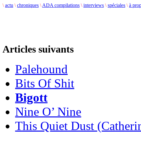
\
actu
\
chroniques
\
ADA compilations
\
interviews
\
spéciales
\
à pro
Articles suivants
Palehound
Bits Of Shit
Bigott
Nine O’ Nine
This Quiet Dust (Catheri