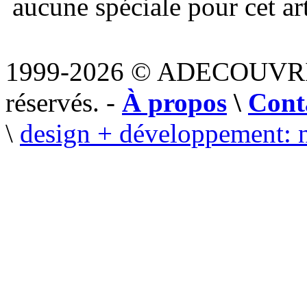
aucune spéciale pour cet art
1999-2026 © ADECOUVR
réservés. -
À propos
\
Cont
\
design + développement: 