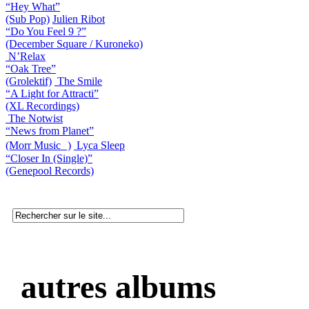
“Hey What”
(Sub Pop)
Julien Ribot
“Do You Feel 9 ?”
(December Square / Kuroneko)
N’Relax
“Oak Tree”
(Grolektif)
The Smile
“A Light for Attracti”
(XL Recordings)
The Notwist
“News from Planet”
(Morr Music )
Lyca Sleep
“Closer In (Single)”
(Genepool Records)
autres albums