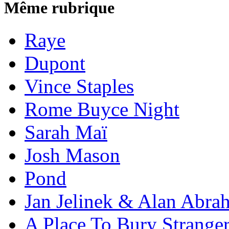
Même rubrique
Raye
Dupont
Vince Staples
Rome Buyce Night
Sarah Maï
Josh Mason
Pond
Jan Jelinek & Alan Abra
A Place To Bury Strange