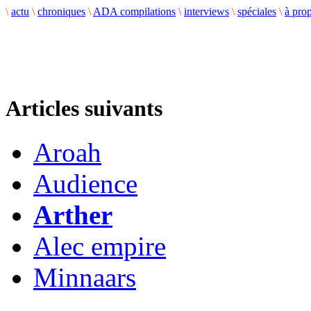
\
actu
\
chroniques
\
ADA compilations
\
interviews
\
spéciales
\
à pro
Articles suivants
Aroah
Audience
Arther
Alec empire
Minnaars