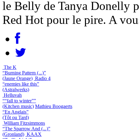
le Belly de Tanya Donelly p
Red Hot pour le pire. A vou
The K
“Burning Pattern (...)”
(Jaune Orange)
Radio 4
“enemies like this”
(Astralwerks)
Helluvah
““fall to winter””
(Kitchen music)
Mathieu Boogaerts
“En Anglais”
(Tôt ou Tard)
William Fitzsimmons
“The Sparrow And (...)”
(Gronland)
KAAX