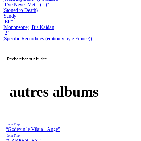
“I’ve Never Met a (...)”
(Stoned to Death)
Sandy
“EP”
(Monopsone)
Bis Kaidan
“2”
(Specific Recordings (édition vinyle France))
autres albums
John Trap
“Godevin le Vilain - Ange”
John Trap
“CARPENTRY”