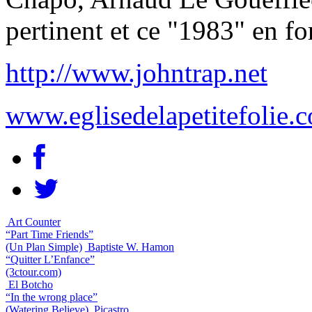
pertinent et ce "1983" en f
http://www.johntrap.net
www.eglisedelapetitefolie.c
Art Counter
“Part Time Friends”
(Un Plan Simple)
Baptiste W. Hamon
“Quitter L’Enfance”
(3ctour.com)
El Botcho
“In the wrong place”
(Watering Believe)
Picastro