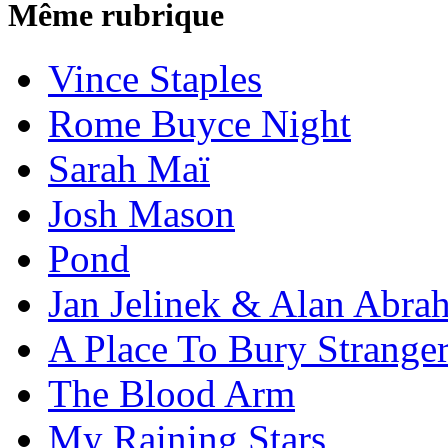
Même rubrique
Vince Staples
Rome Buyce Night
Sarah Maï
Josh Mason
Pond
Jan Jelinek & Alan Abra
A Place To Bury Strange
The Blood Arm
My Raining Stars