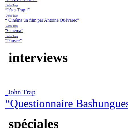
John Trap
“It’s a Trap !”
John Trap
“ Cinéma un film par Antoine Quévarec”
John Trap
“Cinéma”
John Trap
“Pauvre”
interviews
John Trap
“Questionnaire Bashungue
spéciales