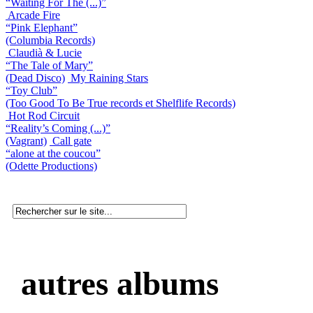
“Waiting For The (...)”
Arcade Fire
“Pink Elephant”
(Columbia Records)
Claudià & Lucie
“The Tale of Mary”
(Dead Disco)
My Raining Stars
“Toy Club”
(Too Good To Be True records et Shelflife Records)
Hot Rod Circuit
“Reality’s Coming (...)”
(Vagrant)
Call gate
“alone at the coucou”
(Odette Productions)
autres albums