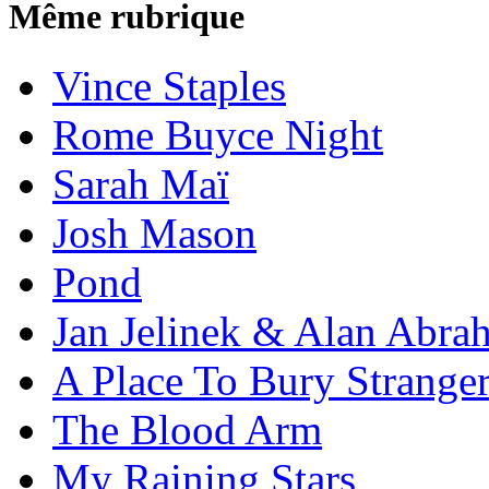
Même rubrique
Vince Staples
Rome Buyce Night
Sarah Maï
Josh Mason
Pond
Jan Jelinek & Alan Abra
A Place To Bury Strange
The Blood Arm
My Raining Stars