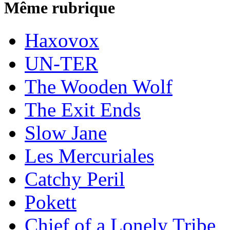
Même rubrique
Haxovox
UN-TER
The Wooden Wolf
The Exit Ends
Slow Jane
Les Mercuriales
Catchy Peril
Pokett
Chief of a Lonely Tribe