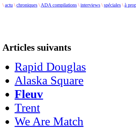
\
actu
\
chroniques
\
ADA compilations
\
interviews
\
spéciales
\
à pro
Articles suivants
Rapid Douglas
Alaska Square
Fleuv
Trent
We Are Match