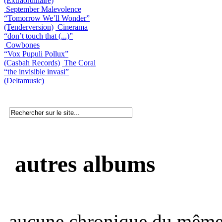
(Extraordinaire)
September Malevolence
“Tomorrow We’ll Wonder”
(Tenderversion)
Cinerama
“don’t touch that (...)”
Cowbones
“Vox Pupuli Pollux”
(Casbah Records)
The Coral
“the invisible invasi”
(Deltamusic)
autres albums
aucune chronique du même 