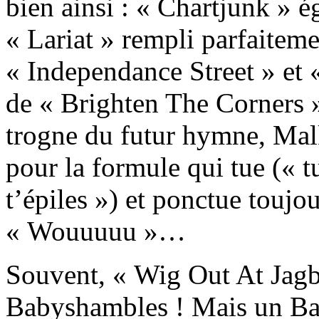
bien ainsi : « Chartjunk » égr
« Lariat » rempli parfaitem
« Independance Street » et «
de « Brighten The Corners »
trogne du futur hymne, Mal
pour la formule qui tue (« tu
t’épiles ») et ponctue toujou
« Wouuuuu »…
Souvent, « Wig Out At Ja
Babyshambles ! Mais un Ba