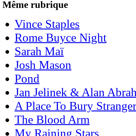
Même rubrique
Vince Staples
Rome Buyce Night
Sarah Maï
Josh Mason
Pond
Jan Jelinek & Alan Abra
A Place To Bury Strange
The Blood Arm
My Raining Stars