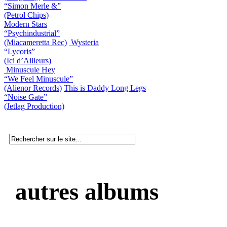
“Simon Merle &”
(Petrol Chips)
Modern Stars
“Psychindustrial”
(Miacameretta Rec)
Wysteria
“Lycoris”
(Ici d’Ailleurs)
Minuscule Hey
“We Feel Minuscule”
(Alienor Records)
This is Daddy Long Legs
“Noise Gate”
(Jetlag Production)
autres albums