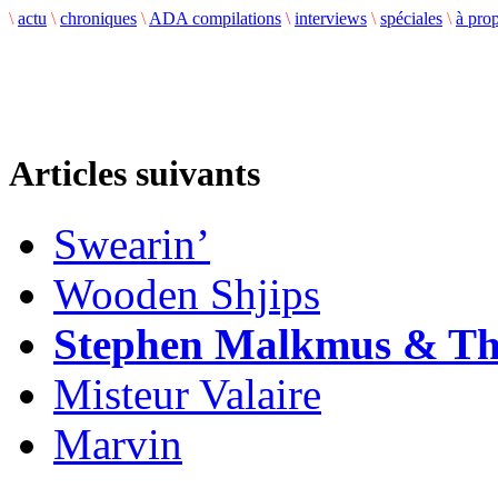
\
actu
\
chroniques
\
ADA compilations
\
interviews
\
spéciales
\
à pro
Articles suivants
Swearin’
Wooden Shjips
Stephen Malkmus & Th
Misteur Valaire
Marvin