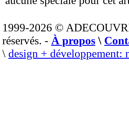
aucune spéciale pour cet art
1999-2026 © ADECOUVR
réservés. -
À propos
\
Cont
\
design + développement: 