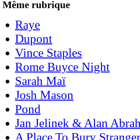
Même rubrique
Raye
Dupont
Vince Staples
Rome Buyce Night
Sarah Maï
Josh Mason
Pond
Jan Jelinek & Alan Abra
A Place To Bury Strange