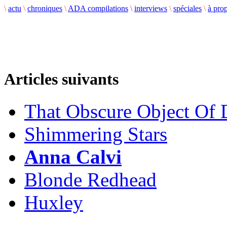
\
actu
\
chroniques
\
ADA compilations
\
interviews
\
spéciales
\
à pro
Articles suivants
That Obscure Object Of 
Shimmering Stars
Anna Calvi
Blonde Redhead
Huxley