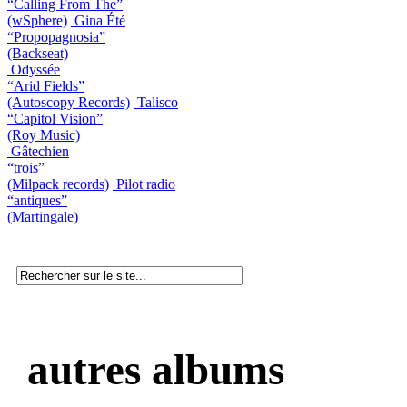
“Calling From The”
(wSphere)
Gina Été
“Propopagnosia”
(Backseat)
Odyssée
“Arid Fields”
(Autoscopy Records)
Talisco
“Capitol Vision”
(Roy Music)
Gâtechien
“trois”
(Milpack records)
Pilot radio
“antiques”
(Martingale)
autres albums