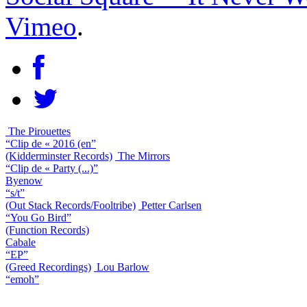
Vimeo
.
The Pirouettes
“Clip de « 2016 (en”
(Kidderminster Records)
The Mirrors
“Clip de « Party (...)”
Byenow
“s/t”
(Out Stack Records/Fooltribe)
Petter Carlsen
“You Go Bird”
(Function Records)
Cabale
“EP”
(Greed Recordings)
Lou Barlow
“emoh”