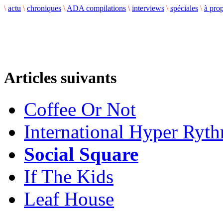
\
actu
\
chroniques
\
ADA compilations
\
interviews
\
spéciales
\
à pro
Articles suivants
Coffee Or Not
International Hyper Ryt
Social Square
If The Kids
Leaf House