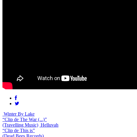
Winter By Lake
“Clip de The War (...)”
(Travelling Music)
Helluvah
“Clip de This is”
(Dead Bees Records)