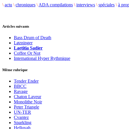
\
actu
\
chroniques
\
ADA compilations
\
interviews
\
spéciales
\
à pro
Articles suivants
Bass Drum of Death
Løzninger
Laetitia Sadier
Coffee Or Not
International Hyper Rythmique
Même rubrique
Tender Ender
BBCC
Ravage
Chaton Laveur
Monolithe Noir
Peter Triangle
UN-TER
Cvantez
Sparkling
Helluvah