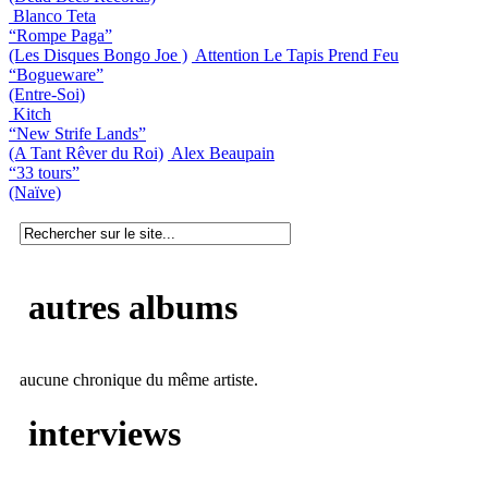
Blanco Teta
“Rompe Paga”
(Les Disques Bongo Joe )
Attention Le Tapis Prend Feu
“Bogueware”
(Entre-Soi)
Kitch
“New​ Strife Lands”
(A Tant Rêver du Roi)
Alex Beaupain
“33 tours”
(Naïve)
autres albums
aucune chronique du même artiste.
interviews