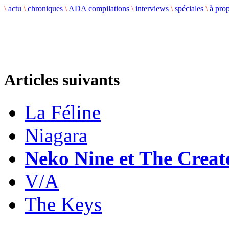
\
actu
\
chroniques
\
ADA compilations
\
interviews
\
spéciales
\
à pro
Articles suivants
La Féline
Niagara
Neko Nine et The Creat
V/A
The Keys