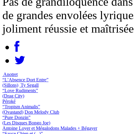
Pas de grandiloquence dans 
de grandes envolées lyrique
joliment réussie et maîtrisée
Anotret
“L’Absence Dort Entre”
(Sillons)
Ty Segall
“Love Rudiments”
(Drag City)
Péroké
“Tropism Animalis”
(Ovastand)
Don Melody Club
“Pure Donzin”
(Les Disques Bongo Joe)
Antoine Loyer et Mégalodons Malades + Bégayer
“Sauce Chien et (...)”