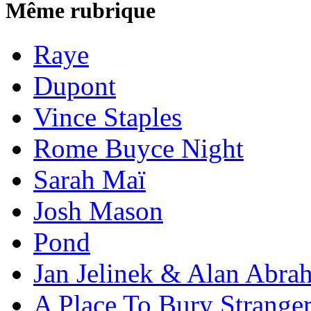
Même rubrique
Raye
Dupont
Vince Staples
Rome Buyce Night
Sarah Maï
Josh Mason
Pond
Jan Jelinek & Alan Abra
A Place To Bury Strange