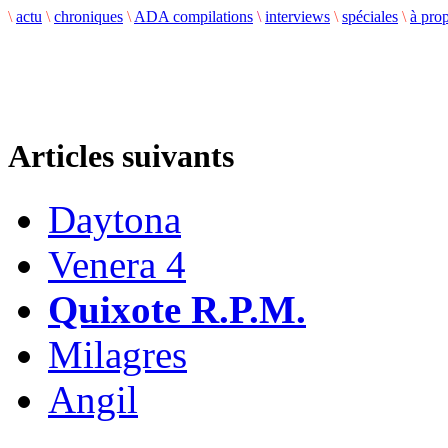
\
actu
\
chroniques
\
ADA compilations
\
interviews
\
spéciales
\
à pro
Articles suivants
Daytona
Venera 4
Quixote R.P.M.
Milagres
Angil