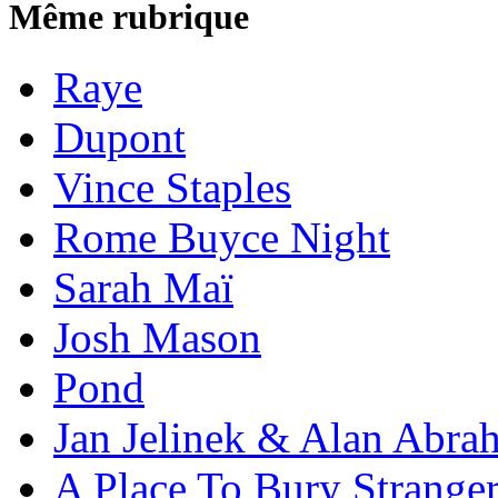
Même rubrique
Raye
Dupont
Vince Staples
Rome Buyce Night
Sarah Maï
Josh Mason
Pond
Jan Jelinek & Alan Abra
A Place To Bury Strange