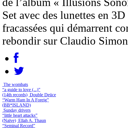
de l’album « Illusions Son
Set avec des lunettes en 3D 
fracassées qui démarrent c
rebondir sur Claudio Simon
The wombats
“a guide to love (...)”
(14th records)
Double Deüce
“Warm Ham In A Foreig”
(BB*ISLAND)
Sunday drivers
“little heart attacks”
(Naïve)
Ellah A. Thaun
“Seminal Record”