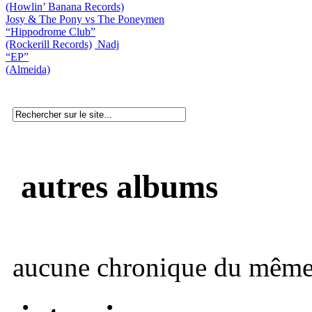
(Howlin’ Banana Records)
Josy & The Pony vs The Poneymen
“Hippodrome Club”
(Rockerill Records)
Nadj
“EP”
(Almeida)
autres albums
aucune chronique du même 