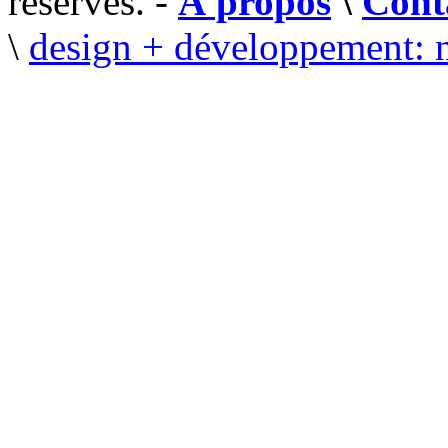
réservés. -
À propos
\
Cont
\
design + développement: 