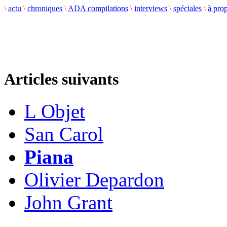
\
actu
\
chroniques
\
ADA compilations
\
interviews
\
spéciales
\
à pro
Articles suivants
L Objet
San Carol
Piana
Olivier Depardon
John Grant