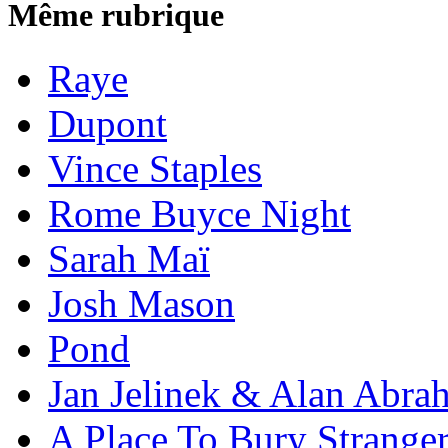
Même rubrique
Raye
Dupont
Vince Staples
Rome Buyce Night
Sarah Maï
Josh Mason
Pond
Jan Jelinek & Alan Abra
A Place To Bury Strange