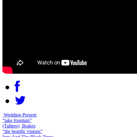
Wedding Present
“take fountain”
(Talitres)
Brakes
“the beatific visions”
Izzy And The Black Trees