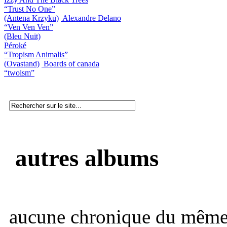
“Trust No One”
(Antena Krzyku)
Alexandre Delano
“Ven Ven Ven”
(Bleu Nuit)
Péroké
“Tropism Animalis”
(Ovastand)
Boards of canada
“twoism”
autres albums
aucune chronique du même 