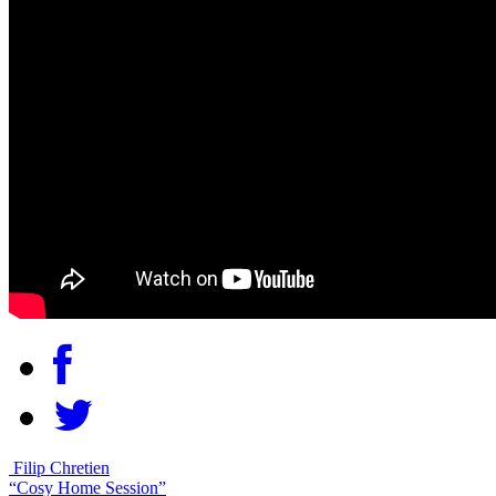
Filip Chretien
“Cosy Home Session”