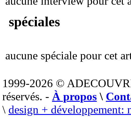
aucune interview pour cet ar
spéciales
aucune spéciale pour cet art
1999-2026 © ADECOUVR
réservés. -
À propos
\
Cont
\
design + développement: 