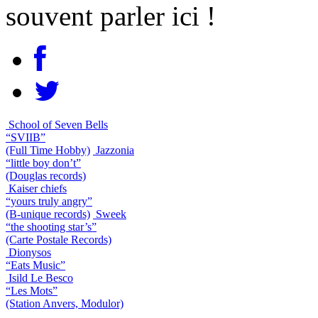
souvent parler ici !
School of Seven Bells
“SVIIB”
(Full Time Hobby)
Jazzonia
“little boy don’t”
(Douglas records)
Kaiser chiefs
“yours truly angry”
(B-unique records)
Sweek
“the shooting star’s”
(Carte Postale Records)
Dionysos
“Eats Music”
Isild Le Besco
“Les Mots”
(Station Anvers, Modulor)