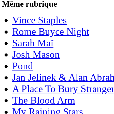
Même rubrique
Vince Staples
Rome Buyce Night
Sarah Maï
Josh Mason
Pond
Jan Jelinek & Alan Abra
A Place To Bury Strange
The Blood Arm
My Raining Stars