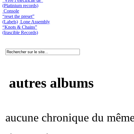
“Vive l’électricité de”
(Platinium records)
Console
“reset the preset”
(Labels)
Lone Assembly
“Knots & Chains”
(Irascible Records)
autres albums
aucune chronique du même 