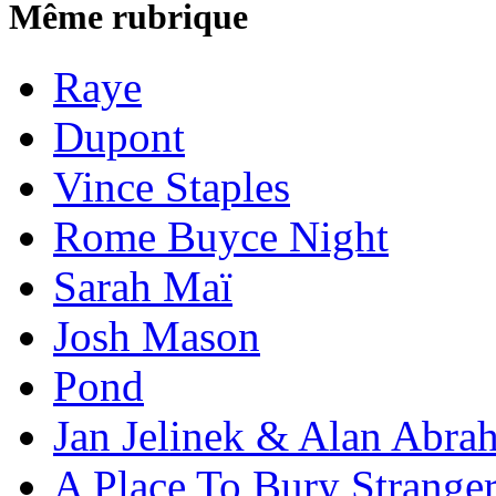
Même rubrique
Raye
Dupont
Vince Staples
Rome Buyce Night
Sarah Maï
Josh Mason
Pond
Jan Jelinek & Alan Abra
A Place To Bury Strange