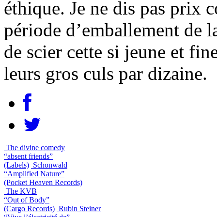
éthique. Je ne dis pas prix c
période d’emballement de la
de scier cette si jeune et fin
leurs gros culs par dizaine.
The divine comedy
“absent friends”
(Labels)
Schonwald
“Amplified Nature”
(Pocket Heaven Records)
The KVB
“Out of Body”
(Cargo Records)
Rubin Steiner