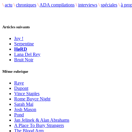
\
actu
\
chroniques
\
ADA compilations
\
interviews
\
spéciales
\
à pro
Articles suivants
Joy !
Serpentine
HøRD
Lana Del Rey
Bruit Noir
Même rubrique
Raye
Dupont
Vince Staples
Rome Buyce Night
Sarah Maï
Josh Mason
Pond
Jan Jelinek & Alan Abrahams
A Place To Bury Strangers
The Blood Arm