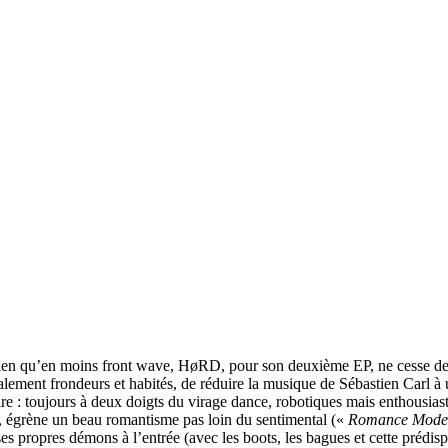
n qu’en moins front wave, HøRD, pour son deuxième EP, ne cesse de rame
otalement frondeurs et habités, de réduire la musique de Sébastien Carl
ire : toujours à deux doigts du virage dance, robotiques mais enthousias
ste, égrène un beau romantisme pas loin du sentimental («
Romance Mode
es propres démons à l’entrée (avec les boots, les bagues et cette prédisp