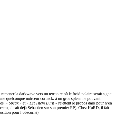
ner la darkwave vers un territoire où le froid polaire serait signe
 à une quelconque noirceur corback, à un gros spleen ne pouvant
tes, «
Speak
» et «
Let Them Burn
» rejettent le propos dark pour n’en
rne
», disait déjà Sébastien sur son premier EP). Chez HøRD, il fait
osition pour l’obscurité).