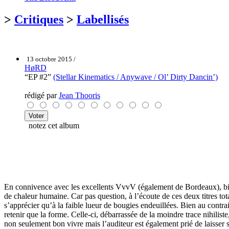
>
Critiques
>
Labellisés
13 octobre 2015 /
HøRD
“EP #2”
(Stellar Kinematics / Anywave / Ol’ Dirty Dancin’)
rédigé par
Jean Thooris
notez cet album
En connivence avec les excellents VvvV (également de Bordeaux), bie
de chaleur humaine. Car pas question, à l’écoute de ces deux titres t
s’apprécier qu’à la faible lueur de bougies endeuillées. Bien au contra
retenir que la forme. Celle-ci, débarrassée de la moindre trace nihili
non seulement bon vivre mais l’auditeur est également prié de laisser s