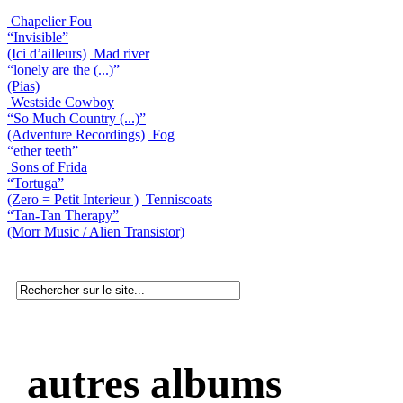
Chapelier Fou
“Invisible”
(Ici d’ailleurs)
Mad river
“lonely are the (...)”
(Pias)
Westside Cowboy
“So Much Country (...)”
(Adventure Recordings)
Fog
“ether teeth”
Sons of Frida
“Tortuga”
(Zero = Petit Interieur )
Tenniscoats
“Tan-Tan Therapy”
(Morr Music / Alien Transistor)
autres albums