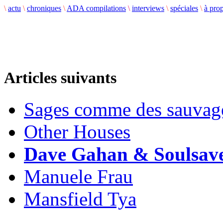
\
actu
\
chroniques
\
ADA compilations
\
interviews
\
spéciales
\
à pro
Articles suivants
Sages comme des sauvag
Other Houses
Dave Gahan & Soulsav
Manuele Frau
Mansfield Tya