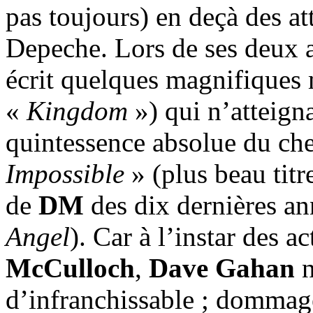
pas toujours) en deçà des a
Depeche. Lors de ses deux a
écrit quelques magnifiques
«
Kingdom
») qui n’atteign
quintessence absolue du ch
Impossible
» (plus beau titr
de
DM
des dix dernières an
Angel
). Car à l’instar des a
McCulloch
,
Dave Gahan
n
d’infranchissable ; dommage