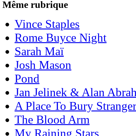
Même rubrique
Vince Staples
Rome Buyce Night
Sarah Maï
Josh Mason
Pond
Jan Jelinek & Alan Abra
A Place To Bury Strange
The Blood Arm
My Raining Stars