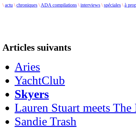
\
actu
\
chroniques
\
ADA compilations
\
interviews
\
spéciales
\
à pro
Articles suivants
Aries
YachtClub
Skyers
Lauren Stuart meets Th
Sandie Trash