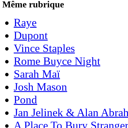
Même rubrique
Raye
Dupont
Vince Staples
Rome Buyce Night
Sarah Maï
Josh Mason
Pond
Jan Jelinek & Alan Abra
A Place To Bury Strange