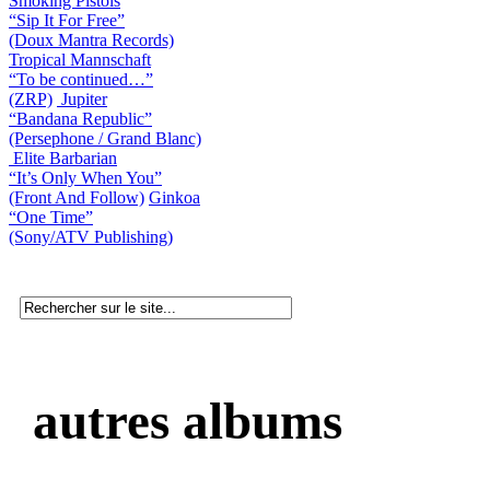
Smoking Pistols
“Sip It For Free”
(Doux Mantra Records)
Tropical Mannschaft
“To be continued…”
(ZRP)
Jupiter
“Bandana Republic”
(Persephone / Grand Blanc)
Elite Barbarian
“It’s Only When You”
(Front And Follow)
Ginkoa
“One Time”
(Sony/ATV Publishing)
autres albums