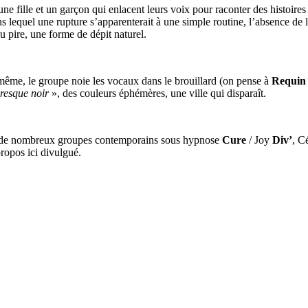
ne fille et un garçon qui enlacent leurs voix pour raconter des histoir
ns lequel une rupture s’apparenterait à une simple routine, l’absence de 
u pire, une forme de dépit naturel.
même, le groupe noie les vocaux dans le brouillard (on pense à
Requin
resque noir
», des couleurs éphémères, une ville qui disparaît.
à de nombreux groupes contemporains sous hypnose
Cure
/ Joy
Div’
, C
propos ici divulgué.