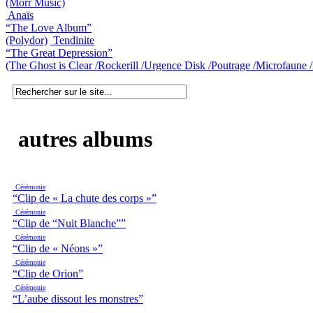
(Morr Music)
Anaïs
“The Love Album”
(Polydor)
Tendinite
“The Great Depression”
(The Ghost is Clear /Rockerill /Urgence Disk /Poutrage /Microfaune /
autres albums
Cérémonie
“Clip de « La chute des corps »”
Cérémonie
“Clip de “Nuit Blanche””
Cérémonie
“Clip de « Néons »”
Cérémonie
“Clip de Orion”
Cérémonie
“L’aube dissout les monstres”