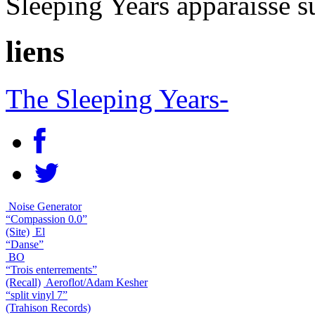
Sleeping Years apparaisse s
liens
The Sleeping Years-
Noise Generator
“Compassion 0.0”
(Site)
El
“Danse”
BO
“Trois enterrements”
(Recall)
Aeroflot/Adam Kesher
“split vinyl 7”
(Trahison Records)