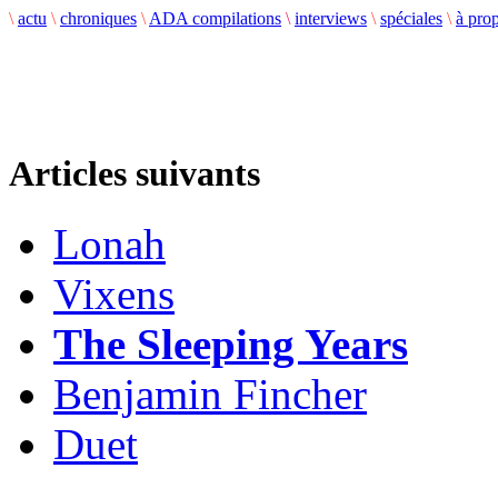
\
actu
\
chroniques
\
ADA compilations
\
interviews
\
spéciales
\
à pro
Articles suivants
Lonah
Vixens
The Sleeping Years
Benjamin Fincher
Duet