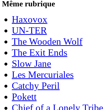
Même rubrique
Haxovox
UN-TER
The Wooden Wolf
The Exit Ends
Slow Jane
Les Mercuriales
Catchy Peril
Pokett
Chief of a Lonely Tribe