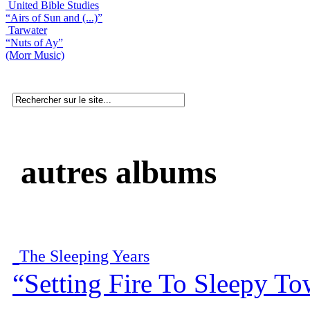
United Bible Studies
“Airs of Sun and (...)”
Tarwater
“Nuts of Ay”
(Morr Music)
autres albums
The Sleeping Years
“Setting Fire To Sleepy T