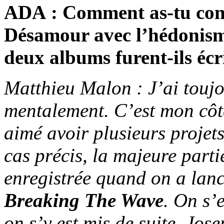
ADA : Comment as-tu conci
Désamour avec l’hédonis
deux albums furent-ils écr
Matthieu Malon : J’ai touj
mentalement. C’est mon côté
aimé avoir plusieurs proje
cas précis, la majeure parti
enregistrée quand on a lanc
Breaking The Wave
. On s’
on s’y est mis de suite, Jo