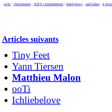
\
actu
\
chroniques
\
ADA compilations
\
interviews
\
spéciales
\
à pro
Articles suivants
Tiny Feet
Yann Tiersen
Matthieu Malon
ooTi
Ichliebelove