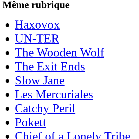
Même rubrique
Haxovox
UN-TER
The Wooden Wolf
The Exit Ends
Slow Jane
Les Mercuriales
Catchy Peril
Pokett
Chief of a Lonely Tribe