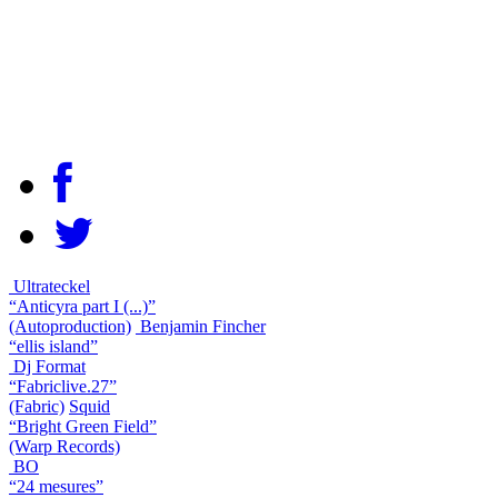
Ultrateckel
“Anticyra part I (...)”
(Autoproduction)
Benjamin Fincher
“ellis island”
Dj Format
“Fabriclive.27”
(Fabric)
Squid
“Bright Green Field”
(Warp Records)
BO
“24 mesures”