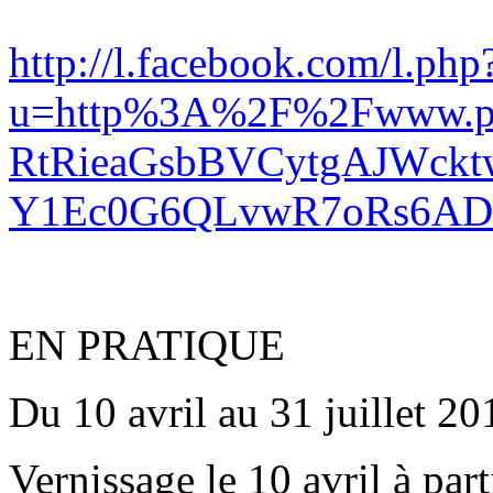
http://l.facebook.com/l.php
u=http%3A%2F%2Fwww.p
RtRieaGsbBVCytgAJWckt
Y1Ec0G6QLvwR7oRs6AD
EN PRATIQUE
Du 10 avril au 31 juillet 20
Vernissage le 10 avril à part