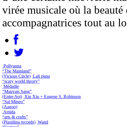
virée musicale où la beauté 
accompagnatrices tout au l
Pollyanna
“The Mainland”
(Vicious Circle)
Lali puna
“scary world theory”
Médaille
“Mauvais Sang”
(Entre-Soi)
Xiu Xiu + Eugene S. Robinson
“Sal Mineo”
(Aagoo)
Amida
“arts & crafts”
(Plastilina records)
Wand