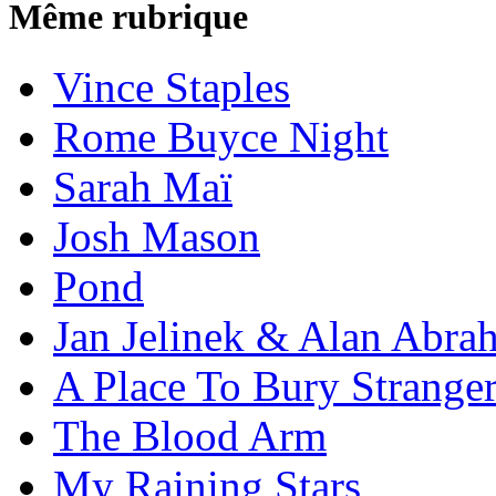
Même rubrique
Vince Staples
Rome Buyce Night
Sarah Maï
Josh Mason
Pond
Jan Jelinek & Alan Abra
A Place To Bury Strange
The Blood Arm
My Raining Stars