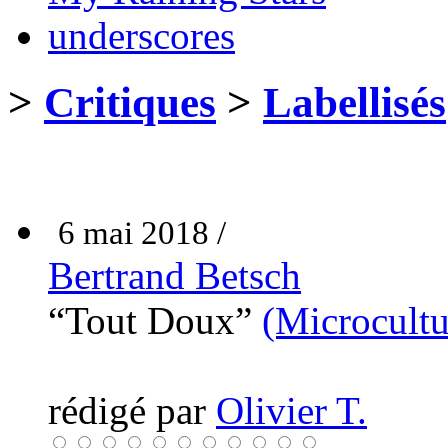
underscores
>
Critiques
>
Labellisés
6 mai 2018 /
Bertrand Betsch
“Tout Doux”
(Microcultu
rédigé par
Olivier T.