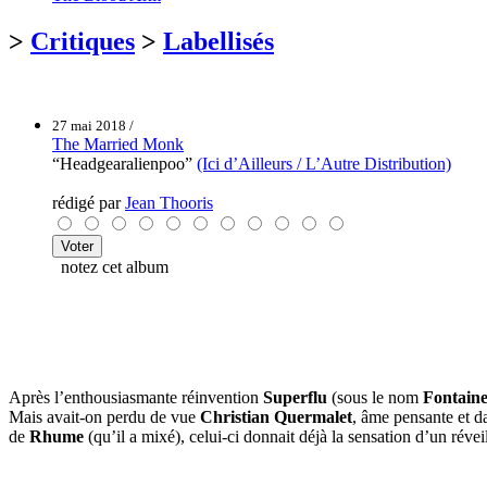
>
Critiques
>
Labellisés
27 mai 2018 /
The Married Monk
“Headgearalienpoo”
(Ici d’Ailleurs / L’Autre Distribution)
rédigé par
Jean Thooris
notez cet album
Après l’enthousiasmante réinvention
Superflu
(sous le nom
Fontaine
Mais avait-on perdu de vue
Christian Quermalet
, âme pensante et 
de
Rhume
(qu’il a mixé), celui-ci donnait déjà la sensation d’un ré