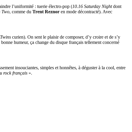
ndre l’uniformité : tuerie électro-pop (
10.16 Saturday Night
dont
s Two
, comme du
Trent Reznor
en mode décontracté). Avec
 Twins
curien). On sent le plaisir de composer, d’y croire et de s’y
e bonne humeur, ça change du disque français tellement concerné
ssement insouciantes, simples et honnêtes, à déguster à la cool, entre
u rock français
».