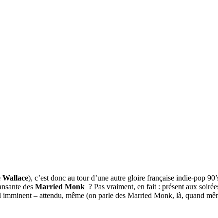
 Wallace
), c’est donc au tour d’une autre gloire française indie-pop 9
dansante des
Married Monk
? Pas vraiment, en fait : présent aux soiré
veil imminent – attendu, même (on parle des Married Monk, là, quand mê