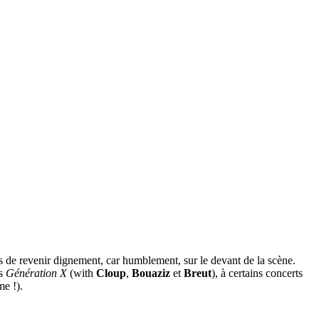
0’s de revenir dignement, car humblement, sur le devant de la scène.
es
Génération X
(with
Cloup
,
Bouaziz
et
Breut
), à certains concerts
me !).