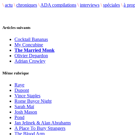
\
actu
\
chroniques
\
ADA compilations
\
interviews
\
spéciales
\
à pro
Articles suivants
Cocktail Bananas
My Concubine
The Married Monk
Olivier Depardon
Adrian Crowley
Même rubrique
Raye
Dupont
Vince Staples
Rome Buyce Night
Sarah Maï
Josh Mason
Pond
Jan Jelinek & Alan Abrahams
A Place To Bury Strangers
The Blood Arm