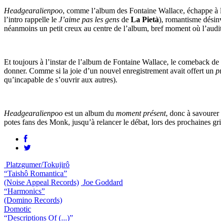
Headgearalienpoo
, comme l’album des Fontaine Wallace, échappe à la 
l’intro rappelle le
J’aime pas les gens
de
La Pietà
), romantisme désin
néanmoins un petit creux au centre de l’album, bref moment où l’audite
Et toujours à l’instar de l’album de Fontaine Wallace, le comeback de
donner. Comme si la joie d’un nouvel enregistrement avait offert un
p
qu’incapable de s’ouvrir aux autres).
Headgearalienpoo
est un album du
moment présent
, donc à savourer
potes fans des Monk, jusqu’à relancer le débat, lors des prochaines gri
Platzgumer/Tokujirô
“Taishô Romantica”
(Noise Appeal Records)
Joe Goddard
“Harmonics”
(Domino Records)
Domotic
“Descriptions Of (...)”