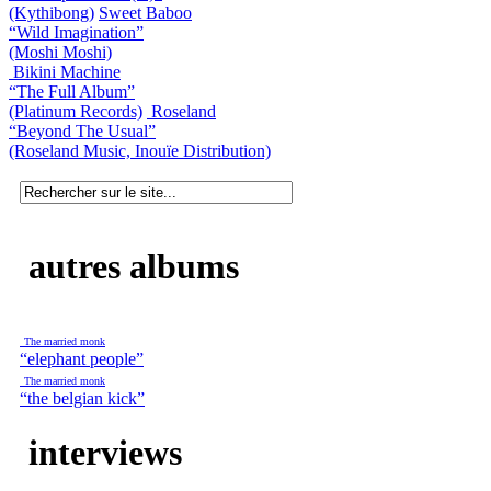
(Kythibong)
Sweet Baboo
“Wild Imagination”
(Moshi Moshi)
Bikini Machine
“The Full Album”
(Platinum Records)
Roseland
“Beyond The Usual”
(Roseland Music, Inouïe Distribution)
autres albums
The married monk
“elephant people”
The married monk
“the belgian kick”
interviews