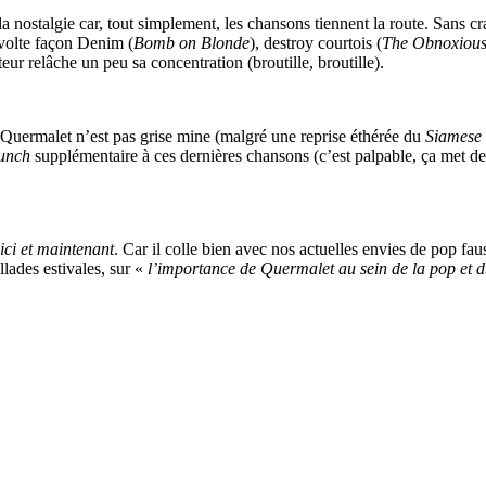
nostalgie car, tout simplement, les chansons tiennent la route. Sans crai
volte façon Denim (
Bomb on Blonde
), destroy courtois (
The Obnoxiou
ur relâche un peu sa concentration (broutille, broutille).
 Quermalet n’est pas grise mine (malgré une reprise éthérée du
Siamese
unch
supplémentaire à ces dernières chansons (c’est palpable, ça met d
ici et maintenant
. Car il colle bien avec nos actuelles envies de pop fau
llades estivales, sur «
l’importance de Quermalet au sein de la pop et d