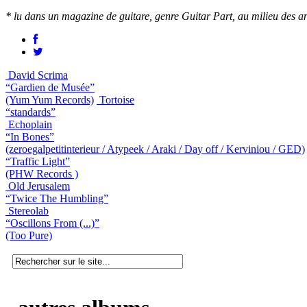
* lu dans un magazine de guitare, genre Guitar Part, au milieu des a
David Scrima
“Gardien de Musée”
(Yum Yum Records)
Tortoise
“standards”
Echoplain
“In Bones”
(zeroegalpetitinterieur / Atypeek / Araki / Day off / Kerviniou / GED)
“Traffic Light”
(PHW Records )
Old Jerusalem
“Twice The Humbling”
Stereolab
“Oscillons From (...)”
(Too Pure)