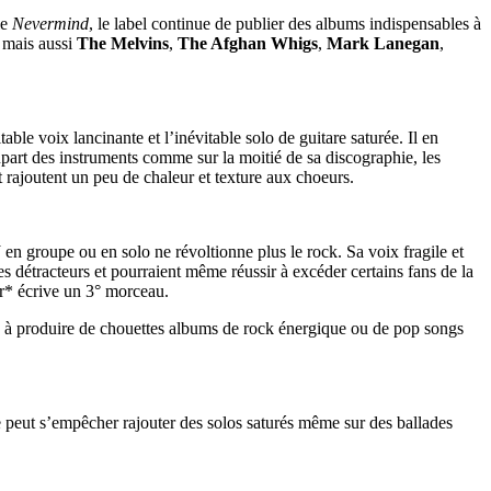
le
Nevermind
, le label continue de publier des albums indispensables à
 mais aussi
The Melvins
,
The Afghan Whigs
,
Mark Lanegan
,
able voix lancinante et l’inévitable solo de guitare saturée. Il en
part des instruments comme sur la moitié de sa discographie, les
t rajoutent un peu de chaleur et texture aux choeurs.
J en groupe ou en solo ne révoltionne plus le rock. Sa voix fragile et
ses détracteurs et pourraient même réussir à excéder certains fans de la
Jr* écrive un 3° morceau.
inue à produire de chouettes albums de rock énergique ou de pop songs
ne peut s’empêcher rajouter des solos saturés même sur des ballades