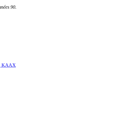
nnées 90.
KAAX