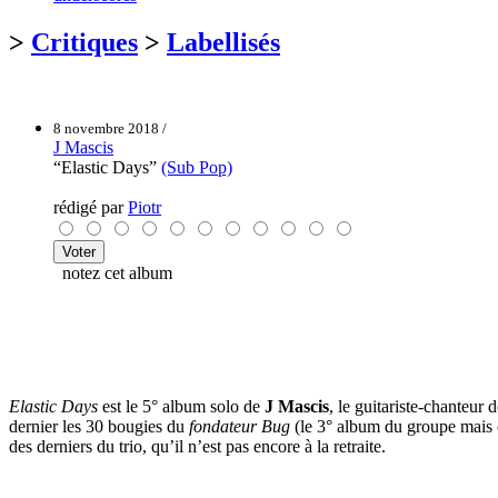
>
Critiques
>
Labellisés
8 novembre 2018 /
J Mascis
“Elastic Days”
(Sub Pop)
rédigé par
Piotr
notez cet album
Elastic Days
est le 5° album solo de
J Mascis
, le guitariste-chanteur 
dernier les 30 bougies du
fondateur Bug
(le 3° album du groupe mais c
des derniers du trio, qu’il n’est pas encore à la retraite.