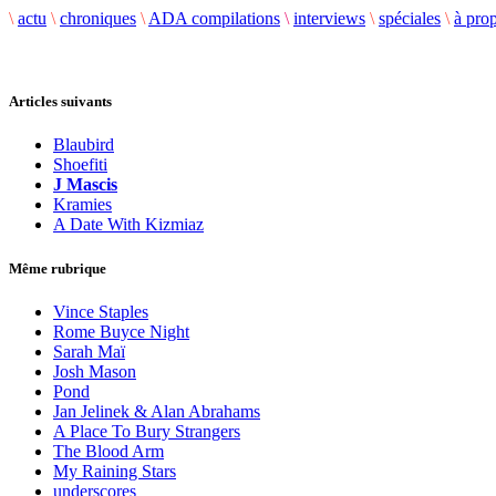
\
actu
\
chroniques
\
ADA compilations
\
interviews
\
spéciales
\
à pro
Articles suivants
Blaubird
Shoefiti
J Mascis
Kramies
A Date With Kizmiaz
Même rubrique
Vince Staples
Rome Buyce Night
Sarah Maï
Josh Mason
Pond
Jan Jelinek & Alan Abrahams
A Place To Bury Strangers
The Blood Arm
My Raining Stars
underscores