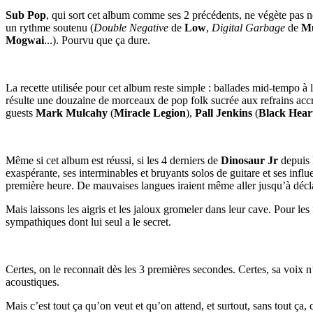
Sub Pop
, qui sort cet album comme ses 2 précédents, ne végète pas no
un rythme soutenu (
Double Negative
de
Low
,
Digital Garbage
de
M
Mogwai
...). Pourvu que ça dure.
La recette utilisée pour cet album reste simple : ballades mid-tempo à la
résulte une douzaine de morceaux de pop folk sucrée aux refrains accr
guests
Mark Mulcahy
(
Miracle Legion
),
Pall Jenkins
(
Black Hear
Même si cet album est réussi, si les 4 derniers de
Dinosaur Jr
depuis l
exaspérante, ses interminables et bruyants solos de guitare et ses influ
première heure. De mauvaises langues iraient même aller jusqu’à décl
Mais laissons les aigris et les jaloux gromeler dans leur cave. Pour le
sympathiques dont lui seul a le secret.
Certes, on le reconnait dès les 3 premières secondes. Certes, sa voix 
acoustiques.
Mais c’est tout ça qu’on veut et qu’on attend, et surtout, sans tout ça