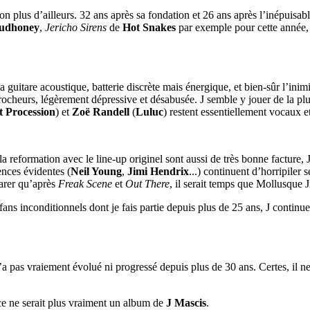
n plus d’ailleurs. 32 ans après sa fondation et 26 ans après l’inépuisab
udhoney
,
Jericho Sirens
de
Hot Snakes
par exemple pour cette année,
 guitare acoustique, batterie discrète mais énergique, et bien-sûr l’inimit
ocheurs, légèrement dépressive et désabusée. J semble y jouer de la plu
t Procession
) et
Zoë Randell
(
Luluc
) restent essentiellement vocaux e
a reformation avec le line-up originel sont aussi de très bonne facture, 
ences évidentes (
Neil Young
,
Jimi Hendrix
...) continuent d’horripiler 
arer qu’après
Freak Scene
et
Out There
, il serait temps que Mollusque 
s fans inconditionnels dont je fais partie depuis plus de 25 ans, J cont
n’a pas vraiement évolué ni progressé depuis plus de 30 ans. Certes, il 
, ce ne serait plus vraiment un album de
J Mascis
.