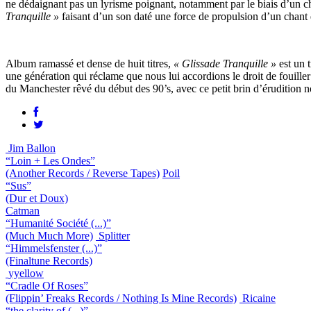
ne dédaignant pas un lyrisme poignant, notamment par le biais d’un c
Tranquille »
faisant d’un son daté une force de propulsion d’un chant qu
Album ramassé et dense de huit titres,
« Glissade Tranquille »
est un t
une génération qui réclame que nous lui accordions le droit de fouille
du Manchester rêvé du début des 90’s, avec ce petit brin d’érudition n
Jim Ballon
“Loin + Les Ondes”
(Another Records / Reverse Tapes)
Poil
“Sus”
(Dur et Doux)
Catman
“Humanité Société (...)”
(Much Much More)
Splitter
“Himmelsfenster (...)”
(Finaltune Records)
yyellow
“Cradle Of Roses”
(Flippin’ Freaks Records / Nothing Is Mine Records)
Ricaine
“the clarity of (...)”