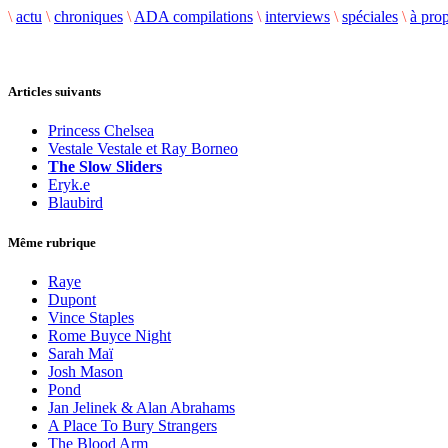
\
actu
\
chroniques
\
ADA compilations
\
interviews
\
spéciales
\
à pro
Articles suivants
Princess Chelsea
Vestale Vestale et Ray Borneo
The Slow Sliders
Eryk.e
Blaubird
Même rubrique
Raye
Dupont
Vince Staples
Rome Buyce Night
Sarah Maï
Josh Mason
Pond
Jan Jelinek & Alan Abrahams
A Place To Bury Strangers
The Blood Arm