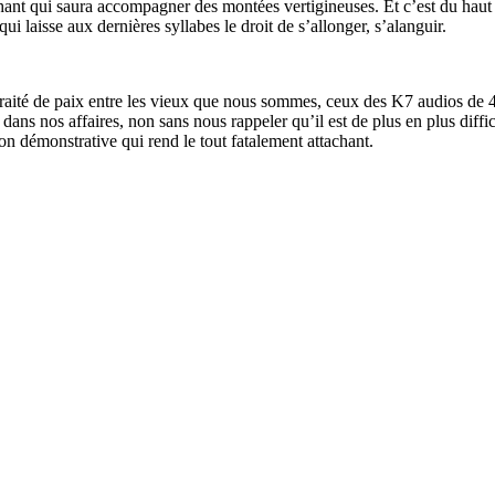
hant qui saura accompagner des montées vertigineuses. Et c’est du hau
i laisse aux dernières syllabes le droit de s’allonger, s’alanguir.
raité de paix entre les vieux que nous sommes, ceux des K7 audios de 45 
r dans nos affaires, non sans nous rappeler qu’il est de plus en plus di
on démonstrative qui rend le tout fatalement attachant.