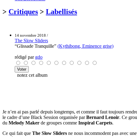
>
Critiques
>
Labellisés
14 novembre 2018 /
The Slow Sliders
“Glissade Tranquille”
(Kythibong, Eminence grise)
rédigé par
gdo
notez cet album
Je n’en ai pas parlé depuis longtemps, et comme il faut toujours rend
le cadre d’une Black Session organisée par
Bernard Lenoir
. Ce grou
du
Melody Maker
de groupes comme
Inspiral Carpets
.
Ce qui fait que
The Slow Sliders
ne nous incommodent pas avec une r