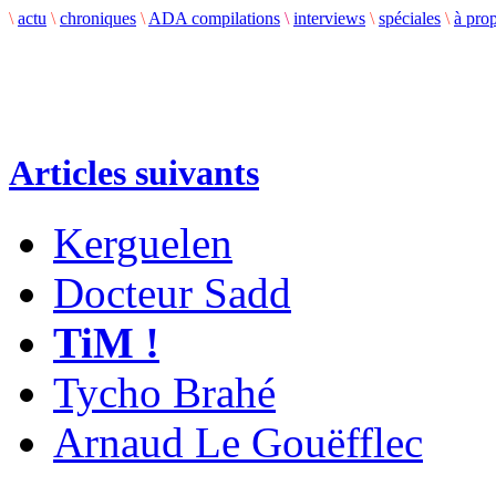
\
actu
\
chroniques
\
ADA compilations
\
interviews
\
spéciales
\
à pro
Articles suivants
Kerguelen
Docteur Sadd
TiM !
Tycho Brahé
Arnaud Le Gouëfflec