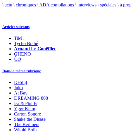
\
actu
\
chroniques
\
ADA compilations
\
interviews
\
spéciales
\
à pro
Articles suivants
TiM !
Tycho Brahé
Arnaud Le Gouëfflec
GHENO
ÙØ
Dans la même rubrique
DeStijl
Juko
At Bay
DREAMING 808
Isa & Phil B
Ygør Keim
Carton Sonore
Shake the Disase
The Berliners
Witold Bolik