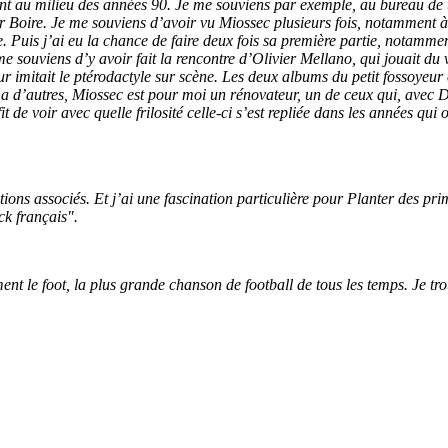
ntent au milieu des années 90. Je me souviens par exemple, au bureau de
rer Boire. Je me souviens d’avoir vu Miossec plusieurs fois, notamment à
e. Puis j’ai eu la chance de faire deux fois sa première partie, notamm
 souviens d’y avoir fait la rencontre d’Olivier Mellano, qui jouait du 
r imitait le ptérodactyle sur scène. Les deux albums du petit fossoyeur
 en a d’autres, Miossec est pour moi un rénovateur, un de ceux qui, ave
it de voir avec quelle frilosité celle-ci s’est repliée dans les années qui
ons associés. Et j’ai une fascination particulière pour Planter des prim
ck français".
t le foot, la plus grande chanson de football de tous les temps. Je trou