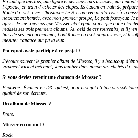
En tant que brestois, une figure et des souvenirs associés, qui remo
l’époque, en train d’acheter des clopes. Ils étaient en train de prépa
Route du rock, avec Christophe Le Bris qui venait d’arriver à la bass
notoirement hantée, avec mon premier groupe, Le petit fossoyeur. Je me
après. Je me souviens que Miossec était épaté parce que notre chanteu
réalisés ses trois premiers albums. Au-delà de ces souvenirs, et il y
hors de ses retranchements, l’ont frottée au rock anglo-saxon, et il suff
mesurer l’audace qui fut la leur.
Pourquoi avoir participé à ce projet ?
J’écoute souvent le premier album de Miossec, il y a beaucoup d’émoti
vraiment rock et méchant, sans tomber dans aucun des clichés du "ro
Si vous deviez retenir une chanson de Miossec ?
Peut-être "Évoluer en D3" qui est, pour moi qui n’aime pas spécialemen
qualité de son écriture.
Un album de Miossec ?
Boire.
Miossec en un mot ?
Rock.