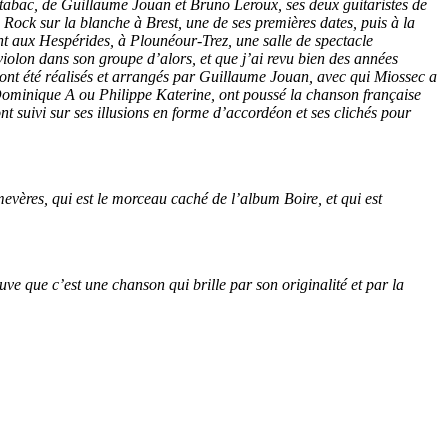
 tabac, de Guillaume Jouan et Bruno Leroux, ses deux guitaristes de
 Rock sur la blanche à Brest, une de ses premières dates, puis à la
ent aux Hespérides, à Plounéour-Trez, une salle de spectacle
violon dans son groupe d’alors, et que j’ai revu bien des années
 ont été réalisés et arrangés par Guillaume Jouan, avec qui Miossec a
c Dominique A ou Philippe Katerine, ont poussé la chanson française
 ont suivi sur ses illusions en forme d’accordéon et ses clichés pour
evères, qui est le morceau caché de l’album Boire, et qui est
ve que c’est une chanson qui brille par son originalité et par la