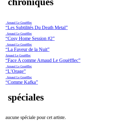
chroniques
Arnaud Le Gouëfflec
“Les Subtilités Du Death Metal”
Arnaud Le Gouëfflec
“Cosy Home Session #2”
Arnaud Le Gouëfflec
“La Faveur de la Nuit”
Arnaud Le Gouëfflec
“Face A comme Arnaud Le Gouëfflec”
Arnaud Le Gouëfflec
“L’Orage”
Arnaud Le Gouëfflec
“Comme Kafka”
spéciales
aucune spéciale pour cet artiste.