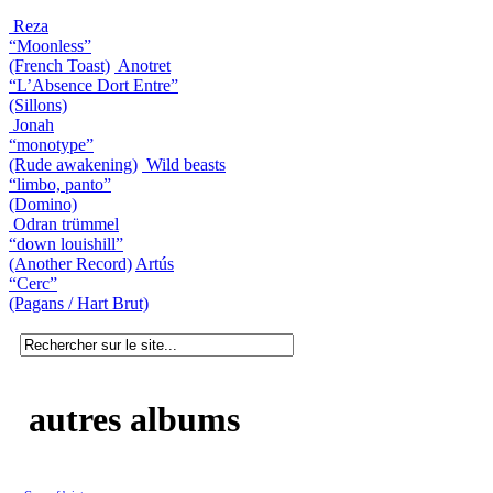
Reza
“Moonless”
(French Toast)
Anotret
“L’Absence Dort Entre”
(Sillons)
Jonah
“monotype”
(Rude awakening)
Wild beasts
“limbo, panto”
(Domino)
Odran trümmel
“down louishill”
(Another Record)
Artús
“Cerc”
(Pagans / Hart Brut)
autres albums