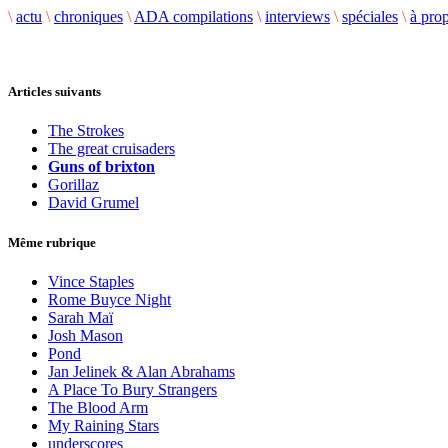
\
actu
\
chroniques
\
ADA compilations
\
interviews
\
spéciales
\
à pro
Articles suivants
The Strokes
The great cruisaders
Guns of brixton
Gorillaz
David Grumel
Même rubrique
Vince Staples
Rome Buyce Night
Sarah Maï
Josh Mason
Pond
Jan Jelinek & Alan Abrahams
A Place To Bury Strangers
The Blood Arm
My Raining Stars
underscores