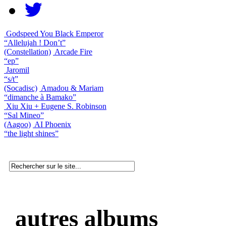
Godspeed You Black Emperor
“Allelujah ! Don’t”
(Constellation)
Arcade Fire
“ep”
Jaromil
“s/t”
(Socadisc)
Amadou & Mariam
“dimanche à Bamako”
Xiu Xiu + Eugene S. Robinson
“Sal Mineo”
(Aagoo)
AI Phoenix
“the light shines”
autres albums