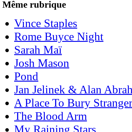
Même rubrique
Vince Staples
Rome Buyce Night
Sarah Maï
Josh Mason
Pond
Jan Jelinek & Alan Abra
A Place To Bury Strange
The Blood Arm
My Raining Stars