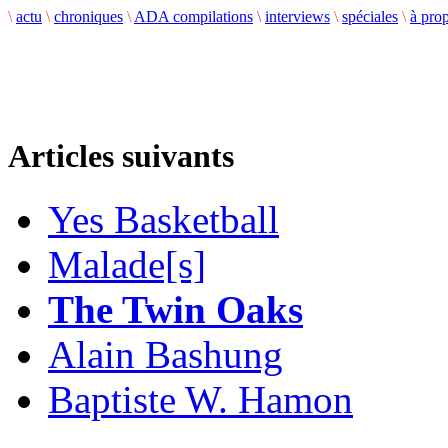
\
actu
\
chroniques
\
ADA compilations
\
interviews
\
spéciales
\
à pro
Articles suivants
Yes Basketball
Malade[s]
The Twin Oaks
Alain Bashung
Baptiste W. Hamon