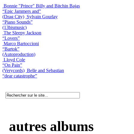
Bonnie "Prince" Billy and Bitchin Bajas
“Epic Jammers and”
(Drag City)
Sylvain Gourlay
“Piano Sounds”
(13bismusic)
The Sleepy Jackson
“Lovers”
Marco Bartoccioni
“Bartok”
(Autoproduction)
Lloyd Cole
“On Pain”
(Verycords)
Belle and Sebastian
“dear catastrophe”
autres albums