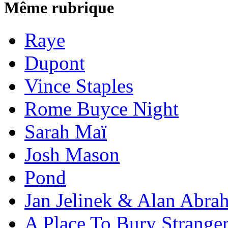
Même rubrique
Raye
Dupont
Vince Staples
Rome Buyce Night
Sarah Maï
Josh Mason
Pond
Jan Jelinek & Alan Abra
A Place To Bury Strange